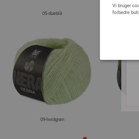
Vi bruger co
forbedre but
05-dueblå
09-hvidgrøn