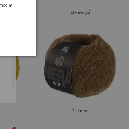
 med at
08-hvidgrå
12-kamel