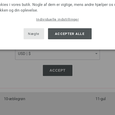
okies i vores butik. Nogle af dem er vigtige, mens andre hjælper os
ikken og din oplevelse.
06-lys blå
07-mørk grå
Individuelle indstillinger
SHIPPING TO
USA - The United States of America
Nægte
ACCEPTER ALLE
CURRENCY
ACCEPT
10-æblegrøn
11-gul