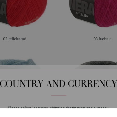
02-refleksrød
03-fuchsia
COUNTRY AND CURRENC
Please select language, shipping destination and currency.
LANGUAGE