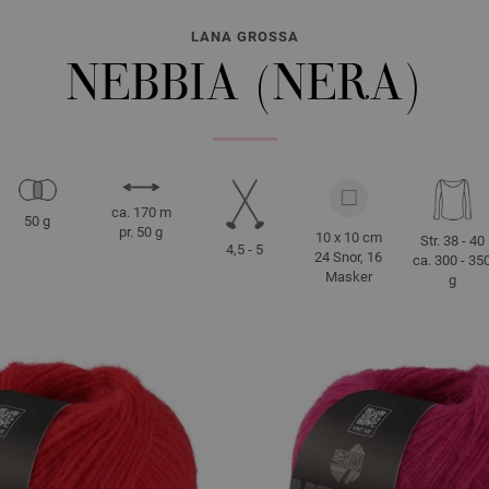
LANA GROSSA
NEBBIA (NERA)
ca. 170 m
50 g
pr. 50 g
10 x 10 cm
Str. 38 - 40
4,5 - 5
24 Snor, 16
ca. 300 - 35
Masker
g