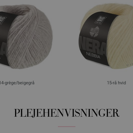
14-grège/
beigegrå
15-rå hvid
PLEJEHENVISNINGER