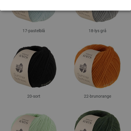
17-pastelblå
18-lys grå
20-sort
22-brunorange