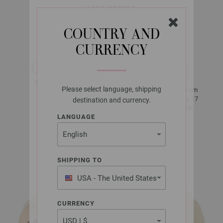
LANA GROSSA
SUMMER SOFTNESS
COUNTRY AND
CURRENCY
ca. 130 m
50 g
pr. 50 g
Please select language, shipping
10 x 10 cm
5,5 - 6
22 Snor, 17
destination and currency.
Masker
LANGUAGE
Str. 38 - 40
ca. 400 g
SHIPPING TO
USA - The United States
of America
CURRENCY