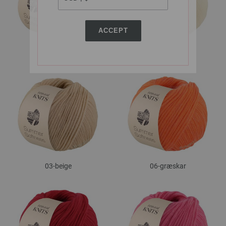
ACCEPT
01-hvid
02-creme
03-beige
06-græskar