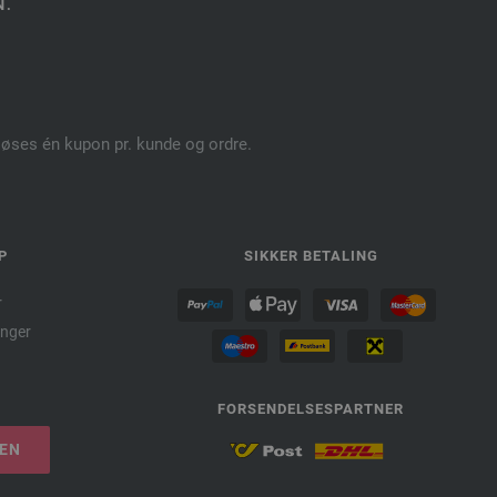
N.
dløses én kupon pr. kunde og ordre.
P
SIKKER BETALING
r
nger
FORSENDELSESPARTNER
LEN