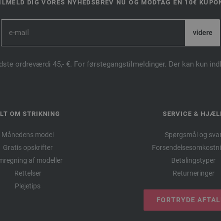
ILMELD DIG VORES NYHEDSBREV NU OG MODTAG EN 10€ KUPO
dste ordreværdi 45,- €. For førstegangstilmeldinger. Der kan kun in
LT OM STRIKNING
SERVICE & HJÆL
Månedens model
Spørgsmål og sva
Gratis opskrifter
Forsendelsesomkostni
regning af modeller
Betalingstyper
Rettelser
Returneringer
Plejetips
FORTRYDE AFTA