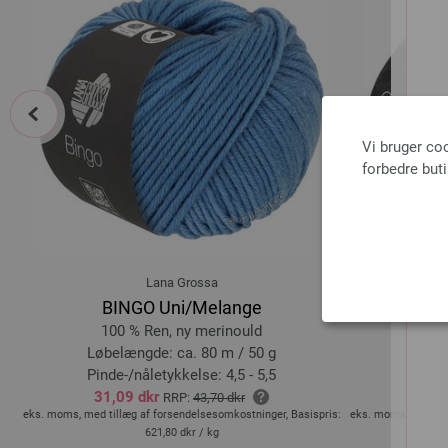
prev
Vi bruger co
forbedre but
Lana Grossa
BINGO Uni/Melange
100 % Ren, ny merinould
10
Løbelængde: ca. 80 m / 50 g
Løbel
Pinde-/nåletykkelse: 4,5 - 5,5
Pind
31,09 dkr
RRP:
43,70 dkr
is:
eks. moms, med tillæg af forsendelsesomkostninger, Basispris:
eks. moms, med til
621,80 dkr
/ kg