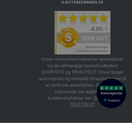
GÆSTEBEDØMMELSE
Vores virksomhed indsamler anmeldelser
via de uafhængige tjenesteudbydere
SHOPVOTE og TRUSTPILOT. Disse bruger
automatiske og manuelle foranstaltninger til
at verificere anmeldelser. Du kan finde
oplysninger om ægtheden af
kundeanmeldelser her:
SHOPVOTE
,
TRUSTPILOT