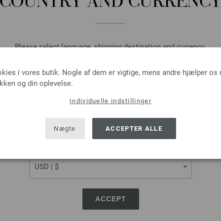
COUNTRY AND CURRENC
Please select language, shipping destination and currency.
LANGUAGE
okies i vores butik. Nogle af dem er vigtige, mens andre hjælper os
ikken og din oplevelse.
Individuelle indstillinger
SHIPPING TO
USA - The United States of America
Nægte
ACCEPTER ALLE
Lana Grossa
Lana Grossa
CURRENCY
COOL WOOL
COOL WOOL Big Uni/
0 % Ren, ny merinould
100 % Ren, ny merino
ængde: ca. 160 m / 50 g
Løbelængde: ca. 120 m 
e-/nåletykkelse: 3 - 3,5
Pinde-/nåletykkelse: 3,
43,70 dkr
30,25 dkr - 43,70 d
ACCEPT
læg af forsendelsesomkostninger, Basispris:
eks. moms, med tillæg af forsendelsesomkos
874,00 dkr
/ kg
605,00 dkr - 874,00 dkr
/ 