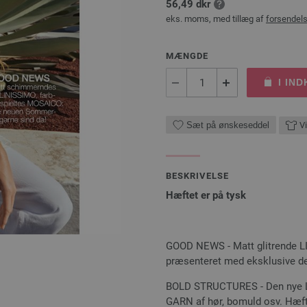
56,49 dkr
eks. moms, med tillæg af
forsendel
MÆNGDE
I IN
Sæt på ønskeseddel
V
BESKRIVELSE
Hæftet er på tysk
GOOD NEWS - Matt glitrende L
præsenteret med eksklusive d
BOLD STRUCTURES - Den nye Li
GARN af hør, bomuld osv. Hæft