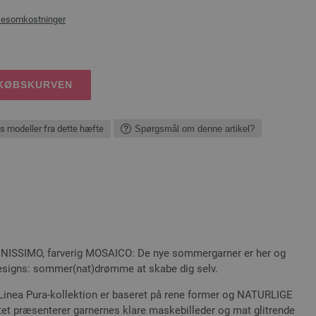
sesomkostninger
DKØBSKURVEN
is modeller fra dette hæfte
Spørgsmål om denne artikel?
INISSIMO, farverig MOSAICO: De nye sommergarner er her og
esigns: sommer(nat)drømme at skabe dig selv.
nea Pura-kollektion er baseret på rene former og NATURLIGE
et præsenterer garnernes klare maskebilleder og mat glitrende