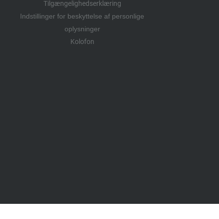
Tilgængelighedserklæring
Indstillinger for beskyttelse af personlige
oplysninger
Kolofon