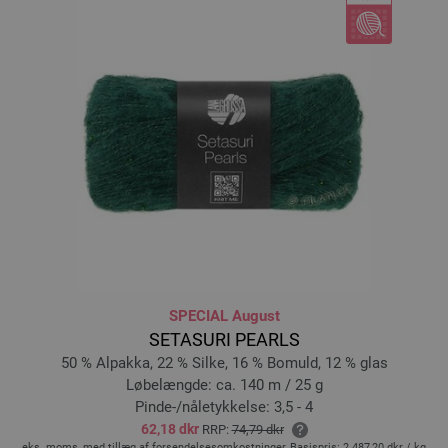
SPECIAL August
SETASURI PEARLS
50 % Alpakka, 22 % Silke, 16 % Bomuld, 12 % glas
Løbelængde: ca. 140 m / 25 g
Pinde-/nåletykkelse: 3,5 - 4
62,18 dkr
RRP:
74,79 dkr
eks. moms, med tillæg af forsendelsesomkostninger, Basispris:
2.487,20 dkr
/ kg