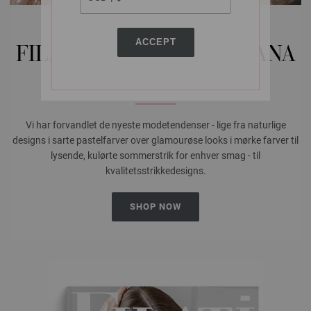
LANAGROSSA-STORE.DK
ACCEPT
FILATI WEBSHOP FOR LANA
GROSSA GARNER
Vi har forvandlet de nyeste modetendenser - lige fra naturlige
designs i sarte pastelfarver over glamourøse looks i mørke farver til
lysende, kulørte sommerstrik for enhver smag - til
kvalitetsstrikkedesigns.
SHOP NOW