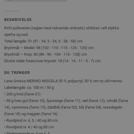
BESKRIVELSE
RVO-pulloveren (raglan med voksende omkrets) strikkes i ett stykke
opefra og ned.
Total længde: 51 (51 - 54, 5 - 54, 5 - 58 - 58) cm
Brystmål — Model: 98 (102 - 110 - 115 - 125 - 135) cm
Brystmål — Krop: 80 (88 - 96 - 104 - 116 - 128) cm
Ekstra vidde foran/over brystet: 18 (14 - 14 - 11 - 9 - 7) cm
DU TRENGER
Lana Grossa MERINO MISCELA 50 % polyacryl, 50 % ren ny uld merino
Løbelængde: ca. 100 m / 50 g
• 200 g hvid (farve 01)
• 50 g hver gul (farve 10), lysorange (farve 11), rød (farve 12), orkidé (farve
14), syrenrosa (farve 15), blødblå (farve 03), blå (farve 04), resedagrøn
(farve 18) og majgrøn (farve 16)
• Rundpind nr. 4, 5 / 40 og 80 cm
• Rundpind nr. 4 / 40 og 80 cm
• Strømpepinde nr. 4 og 4, 5