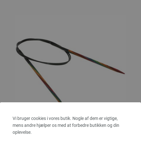
Vi bruger cookies i vores butik. Nogle af dem er vigtige,
mens andre hjælper os med at forbedre butikken og din
Rundpind Design Træ Multicolor Str. 4,0/80cm
oplevelse.