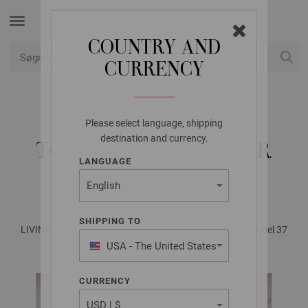
COUNTRY AND
CURRENCY
Min konto
Please select language, shipping
FILATI STUDIO
destination and currency.
TOP DOWN PULLOVER
LANGUAGE
MERINO MISCELA
SHIPPING TO
LIVING No. 1 - Magasin (DE) + Strikkeopskrifter (DK) | Model 37
USA - The United States
of America
CURRENCY