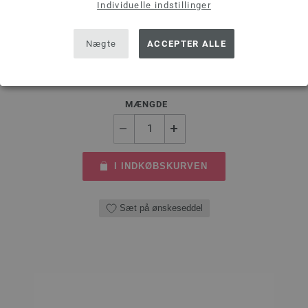
Individuelle indstillinger
LANA GROSSA Rundpind Design Træ Multicolor Str. 4,0/80cm
tykkelse 4,0 mm; længde ca. 80 cm
Nægte
ACCEPTER ALLE
7,14 €
53,91 dkr
eks. moms, med tillæg af
forsendelsesomkostninger
MÆNGDE
I INDKØBSKURVEN
Sæt på ønskeseddel