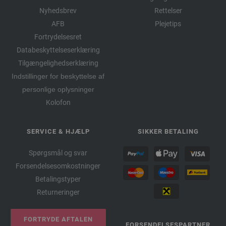
Nyhedsbrev
Rettelser
AFB
Plejetips
Fortrydelsesret
Databeskyttelseserklæring
Tilgængelighedserklæring
Indstillinger for beskyttelse af
personlige oplysninger
Kolofon
SERVICE & HJÆLP
SIKKER BETALING
Spørgsmål og svar
Forsendelsesomkostninger
Betalingstyper
Returneringer
FORTRYDE AFTALEN
FORSENDELSESPARTNER