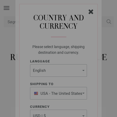
COUNTRY AND
CURRENCY
Min konto
Please select language, shipping
LANA GROSSA
destination and currency.
RUNDPIND DESIGN TRÆ
LANGUAGE
MULTICOLOR STR.
4,0/80CM
SHIPPING TO
USA - The United States
of America
CURRENCY