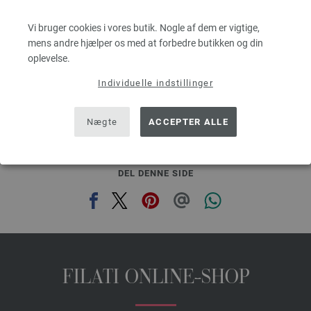
Løbelængde: ca. 160 m / 50 g
Pinde-/nåletykkelse: 3 - 3,5
Vi bruger cookies i vores butik. Nogle af dem er vigtige,
43,70 dkr
mens andre hjælper os med at forbedre butikken og din
g
eks. moms, med tillæg af forsendelsesomkostninger, Basispris:
874,00 dkr
/ kg
oplevelse.
Individuelle indstillinger
prev
next
Nægte
ACCEPTER ALLE
DEL DENNE SIDE
FILATI ONLINE-SHOP