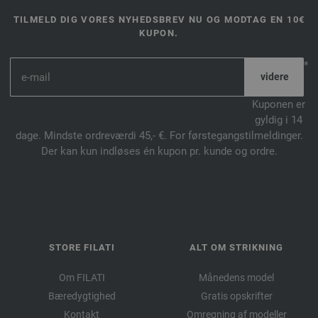
TILMELD DIG VORES NYHEDSBREV NU OG MODTAG EN 10€
KUPON.
*
Kuponen er
gyldig i 14
dage. Mindste ordreværdi 45,- €. For førstegangstilmeldinger.
Der kan kun indløses én kupon pr. kunde og ordre.
STORE FILATI
ALT OM STRIKNING
Om FILATI
Månedens model
Bæredygtighed
Gratis opskrifter
Kontakt
Omregning af modeller