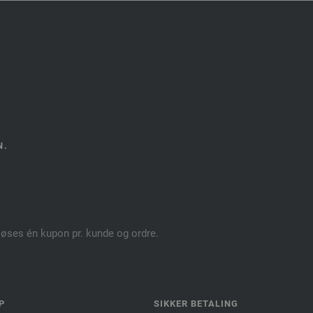
N.
dløses én kupon pr. kunde og ordre.
P
SIKKER BETALING