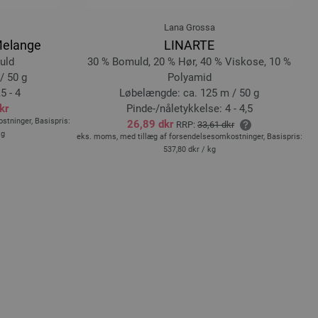
122-stålgrå | EAN: 4033493378277
Lana Grossa
67
123-lys turkis | EAN: 4033493397438
Melange
LINARTE
124-petrol blå | EAN: 4033493397445
uld
30 % Bomuld, 20 % Hør, 40 % Viskose, 10 %
125-apricot | EAN: 4033493397452
/ 50 g
Polyamid
126-orkidélila | EAN: 4033493397469
5 - 4
Løbelængde: ca. 125 m / 50 g
04
127-blegrosa | EAN: 4033493397476
kr
Pinde-/nåletykkelse: 4 - 4,5
tninger, Basispris:
ek
26,89 dkr
RRP:
33,61 dkr
kg
eks. moms, med tillæg af forsendelsesomkostninger, Basispris:
537,80 dkr
/ kg