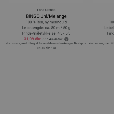
Lana Grossa
BINGO Uni/Melange
100 % Ren, ny merinould
10
Løbelængde: ca. 80 m / 50 g
Løbel
Pinde-/nåletykkelse: 4,5 - 5,5
Pind
31,09 dkr
RRP:
43,70 dkr
is:
eks. moms, med tillæg af forsendelsesomkostninger, Basispris:
eks. moms, med til
621,80 dkr
/ kg