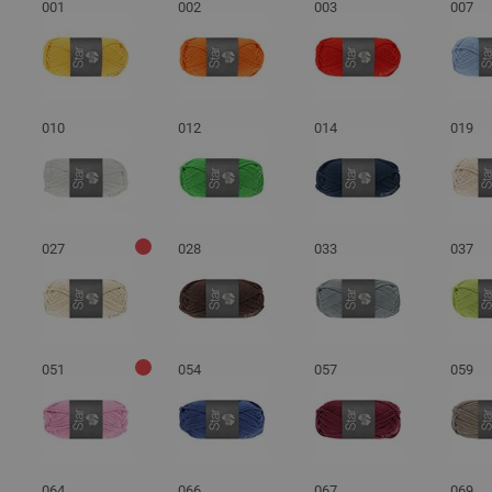
001
002
003
007
010
012
014
019
027
028
033
037
051
054
057
059
064
066
067
069