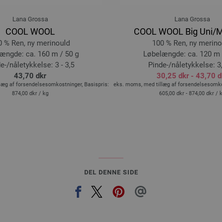
062-lindgrøn | EAN: 4033493227650
Lana Grossa
Lana Grossa
063-olivengrøn | EAN: 40334932276
COOL WOOL
COOL WOOL Big Uni/
064-grangrøn | EAN: 4033493227674
0 % Ren, ny merinould
100 % Ren, ny merino
065-brun | EAN: 4033493227681
ængde: ca. 160 m / 50 g
Løbelængde: ca. 120 m 
066-grafit | EAN: 4033493227698
e-/nåletykkelse: 3 - 3,5
Pinde-/nåletykkelse: 3,
067-akvamarin | EAN: 40334932277
43,70 dkr
30,25 dkr - 43,70 d
læg af forsendelsesomkostninger, Basispris:
eks. moms, med tillæg af forsendelsesomkos
068-blålilla | EAN: 4033493227711
874,00 dkr
/ kg
605,00 dkr - 874,00 dkr
/ 
069-lys pink | EAN: 4033493227728
DEL DENNE SIDE