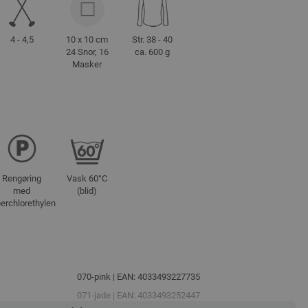
4 - 4,5
10 x 10 cm
Str. 38 - 40
24 Snor, 16
ca. 600 g
Masker
Rengøring
Vask 60°C
med
(blid)
erchlorethylen
070-pink | EAN: 4033493227735
071-jade | EAN: 4033493252447