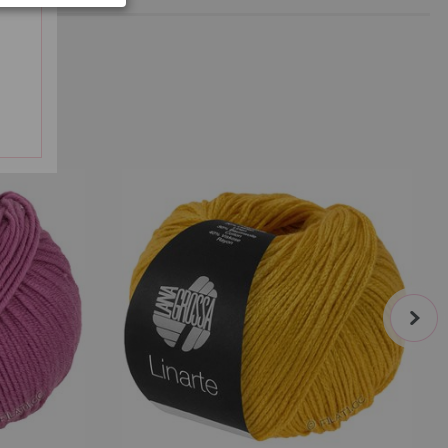
105-lys smaragd | EAN: 4033493333429
168571
106-mynte | EAN: 4033493333436
107-marine | EAN: 4033493333443
SÅ
108-hvidgrøn | EAN: 4033493333450
01
109-hummer | EAN: 4033493357074
110-rå hvid | EAN: 4033493357081
111-limett | EAN: 4033493357098
112-pistacie | EAN: 4033493357104
20
113-azurblå | EAN: 4033493357111
114-mintgrå | EAN: 4033493357128
115-antikrosa | EAN: 4033493357135
next
7898
116-violet | EAN: 4033493357142
117-rapsgul | EAN: 4033493378222
118-forårsgrøn | EAN: 4033493378239
119-fuchsialilla | EAN: 4033493378246
120-violetblå | EAN: 4033493378253
121-turkisblå | EAN: 4033493378260