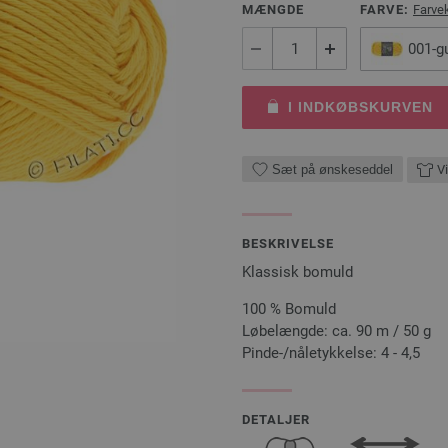
MÆNGDE
FARVE:
Farve
001-g
I INDKØBSKURVEN
Sæt på ønskeseddel
Vi
BESKRIVELSE
Klassisk bomuld
100 % Bomuld
Løbelængde: ca. 90 m / 50 g
Pinde-/nåletykkelse: 4 - 4,5
DETALJER