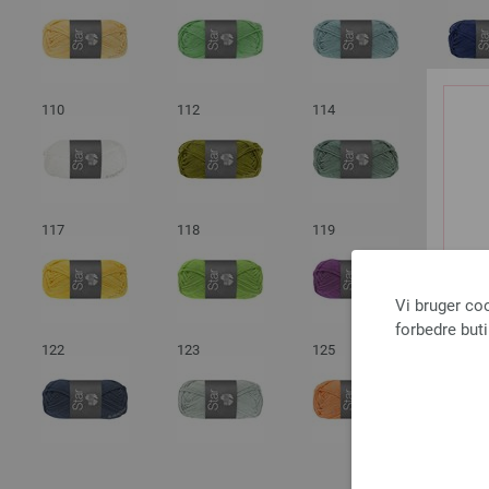
110
112
114
115
117
118
119
120
Vi bruger co
forbedre but
122
123
125
126