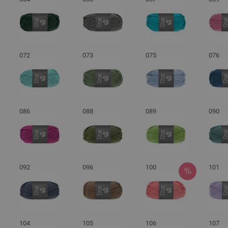
072
073
075
076
086
088
089
090
092
096
100
101
104
105
106
107