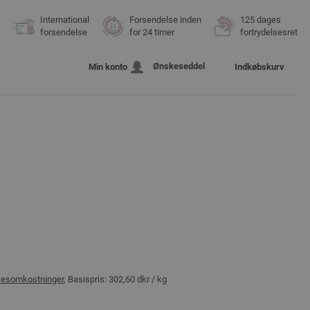
International
Forsendelse inden
125 dages
forsendelse
for 24 timer
fortrydelsesret
Ønskeseddel
Min konto
Indkøbskurv
sesomkostninger
, Basispris:
302,60 dkr
/ kg