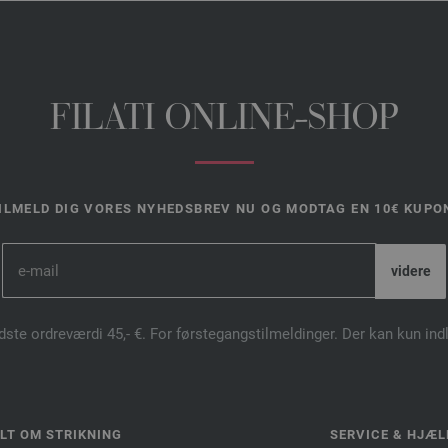
FILATI ONLINE-SHOP
ILMELD DIG VORES NYHEDSBREV NU OG MODTAG EN 10€ KUPO
dste ordreværdi 45,- €. For førstegangstilmeldinger. Der kan kun in
LT OM STRIKNING
SERVICE & HJÆL