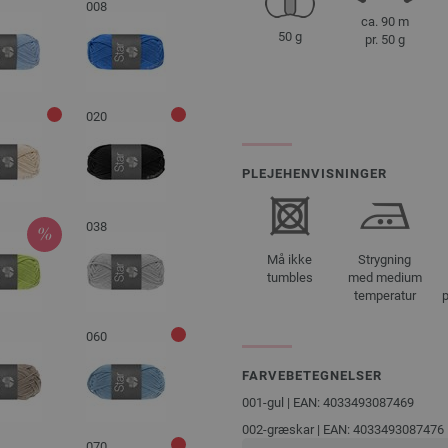
008
ca. 90 m
50 g
pr. 50 g
020
PLEJEHENVISNINGER
038
Må ikke
Strygning
tumbles
med medium
temperatur
p
060
FARVEBETEGNELSER
001-gul | EAN: 4033493087469
002-græskar | EAN: 4033493087476
070