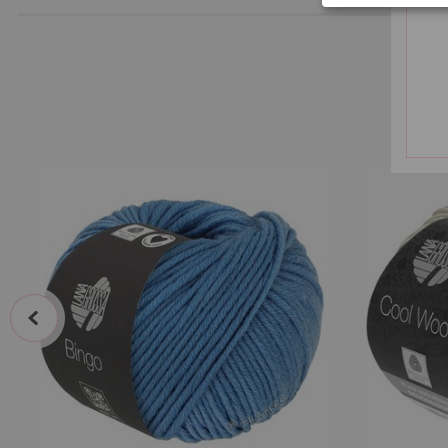
A
prev