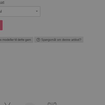
kort
ul
s modeller til dette garn
Spørgsmål om denne artikel?