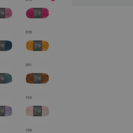
003-rød | EAN: 4033493087483
004-orkidé | EAN: 4033493087490
005-cyklamen | EAN: 403349308750
006-rosa | EAN: 4033493087513
078
007-himmelblå | EAN: 40334930875
008-ensianblå | EAN: 403349308753
010-hvid | EAN: 4033493087551
011-æblegrøn | EAN: 403349308756
091
012-græsgrøn | EAN: 403349308757
014-natblå | EAN: 4033493087599
017-syren | EAN: 4033493887625
018-lys grå | EAN: 4033493087636
103
019-beige | EAN: 4033493087643
020-sort | EAN: 4033493087650
022-gråblå | EAN: 4033493095082
027-natur | EAN: 4033493108584
109
028-mokka | EAN: 4033493108591