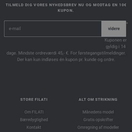
42-brun | EAN: 4033493277785
TILMELD DIG VORES NYHEDSBREV NU OG MODTAG EN 10€
43-aubergine | EAN: 4033493277792
KUPON.
44-kanariegul | EAN: 4033493277808
*
45-grågrøn | EAN: 4033493277815
46-blå | EAN: 4033493278713
Kuponen er
47-mokka | EAN: 4033493304535
gyldig i 14
48-lys brun | EAN: 4033493304542
dage. Mindste ordreværdi 45,- €. For førstegangstilmeldinger.
49-cognacbrun | EAN: 4033493304559
Der kan kun indløses én kupon pr. kunde og ordre.
50-grågul | EAN: 4033493304566
51-avocadogrøn | EAN: 4033493304573
52-karsegrøn | EAN: 4033493304580
53-røgblå | EAN: 4033493304597
54-pastelblå | EAN: 4033493304603
STORE FILATI
ALT OM STRIKNING
55-sartgul | EAN: 4033493304610
Om FILATI
Månedens model
56-marine | EAN: 4033493320030
Bæredygtighed
Gratis opskrifter
57-sortgrøn | EAN: 4033493320047
Kontakt
Omregning af modeller
58-lodengrøn | EAN: 4033493320054