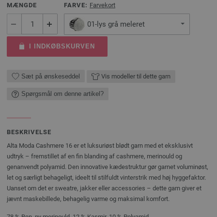
MÆNGDE
FARVE:
Farvekort
01-lys grå meleret
I INDKØBSKURVEN
Sæt på ønskeseddel
Vis modeller til dette garn
Spørgsmål om denne artikel?
BESKRIVELSE
Alta Moda Cashmere 16 er et luksuriøst blødt garn med et eksklusivt
udtryk – fremstillet af en fin blanding af cashmere, merinould og
genanvendt polyamid. Den innovative kædestruktur gør garnet voluminøst,
let og særligt behageligt, ideelt til stilfuldt vinterstrik med høj hyggefaktor.
Uanset om det er sweatre, jakker eller accessories – dette garn giver et
jævnt maskebillede, behagelig varme og maksimal komfort.
78 % Ren, ny merinould, 12 % Kasmir, 10 % Polyamid