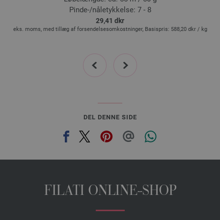
Pinde-/nåletykkelse: 7 - 8
26-sennepbrun | EAN: 4033493221269
29,41 dkr
27-burgund | EAN: 4033493221283
eks. moms, med tillæg af forsendelsesomkostninger, Basispris:
588,20 dkr
/ kg
28-kvæde | EAN: 4033493240970
29-rosa | EAN: 4033493240987
prev
next
30-fictile rød - lerrød | EAN: 4033493240994
31-violet | EAN: 4033493241007
32-sartlilla | EAN: 4033493241014
33-dueblå | EAN: 4033493241021
34-mynteturkis | EAN: 4033493241038
DEL DENNE SIDE
35-mosgrøn | EAN: 4033493241045
36-sennep/
oliven | EAN: 4033493260480
37-mørk petrol | EAN: 4033493260497
38-rødviolet | EAN: 4033493260503
39-sartrosa | EAN: 4033493260510
FILATI ONLINE-SHOP
40-pastelgrøn | EAN: 4033493260527
41-blomsterhvid | EAN: 4033493277778