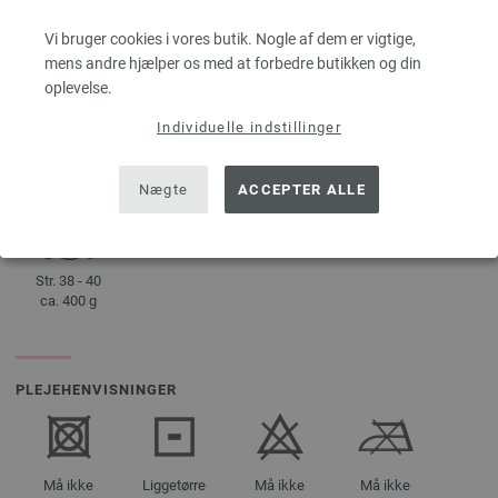
Vi bruger cookies i vores butik. Nogle af dem er vigtige,
DETALJER
mens andre hjælper os med at forbedre butikken og din
oplevelse.
ca. 110 m
50 g
pr. 50 g
Individuelle indstillinger
8
10 x 10 cm
20 Snor, 15
Masker
Nægte
ACCEPTER ALLE
Str. 38 - 40
ca. 400 g
PLEJEHENVISNINGER
Må ikke
Liggetørre
Må ikke
Må ikke