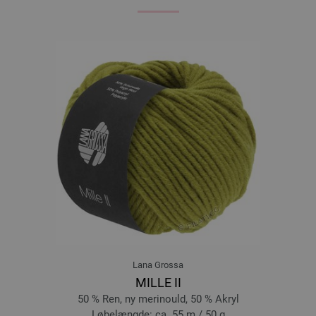
09-petrol | EAN: 4033493182263
10-mørk rød | EAN: 4033493182270
11-natblå | EAN: 4033493182287
12-violet | EAN: 4033493182294
13-natgrå | EAN: 4033493182300
14-antracit | EAN: 4033493182317
15-sort | EAN: 4033493182324
16-rå hvid | EAN: 4033493182331
17-pudder rosa | EAN: 4033493202114
18-lys blå | EAN: 4033493202121
19-lys turkis | EAN: 4033493202138
20-loden | EAN: 4033493202145
21-violet | EAN: 4033493202152
22-brombær | EAN: 4033493202169
Lana Grossa
23-beigerosa | EAN: 4033493221245
MILLE II
24-rosentræ | EAN: 4033493221252
50 % Ren, ny merinould, 50 % Akryl
25-mørk grå | EAN: 4033493221276
Løbelængde: ca. 55 m / 50 g