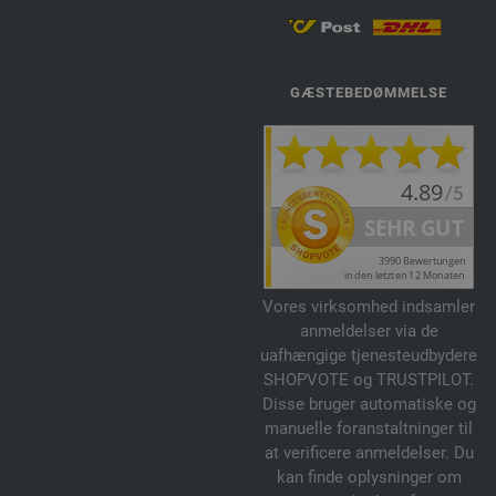
75-stengrå | EAN: 4033493366984
76-beige | EAN: 4033493366991
77-opalgrøn | EAN: 4033493367004
78-lilla | EAN: 4033493384933
GÆSTEBEDØMMELSE
79-koboltblå | EAN: 4033493384940
80-pink | EAN: 4033493384957
81-kamel | EAN: 4033493384964
82-karry | EAN: 4033493384971
83-gul | EAN: 4033493384988
84-pastelrosa | EAN: 4033493405881
85-fuchsia | EAN: 4033493405898
Vores virksomhed indsamler
86-rødviolet | EAN: 4033493405904
anmeldelser via de
uafhængige tjenesteudbydere
87-kanelbrun | EAN: 4033493405911
SHOPVOTE og TRUSTPILOT.
88-turkis | EAN: 4033493405928
Disse bruger automatiske og
89-sortbrun | EAN: 4033493405935
manuelle foranstaltninger til
90-mørk grøn | EAN: 4033493405942
at verificere anmeldelser. Du
kan finde oplysninger om
91-skog grøn | EAN: 4033493405959