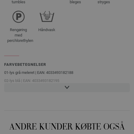
tumbles
bleges
stryges
Rengøring
Håndvask
med
perchlorethylen
FARVEBETEGNELSER
01-lys grå meleret | EAN: 4033493182188
02-lys blå | EAN: 4033493182195
03-taupe | EAN: 4033493182201
04-bær meleret | EAN: 4033493182218
05-mokka | EAN: 4033493182225
06-mørk grøn | EAN: 4033493182232
07-oliven | EAN: 4033493182249
ANDRE KUNDER KØBTE OGSÅ
08-fersken | EAN: 4033493182256