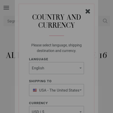
COUNTRY AND
CURRENCY
Min konto
Please select language, shipping
LANA GROSSA
destination and currency.
ALTA MODA CASHMERE 16
LANGUAGE
SHIPPING TO
USA - The United States
of America
CURRENCY