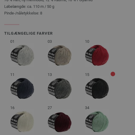
Løbelængde: ca. 110 m / 50 g
Pinde-/nåletykkelse: 8
TILGÆNGELIGE FARVER
01
03
10
11
13
15
16
27
34