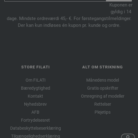
Kuponen er
056-sennepgul | EAN: 4033493139557
gyldig i 14
057-rådyrbrun | EAN: 4033493139564
dage. Mindste ordreværdi 45,- €. For førstegangstilmeldinger.
058-ruste | EAN: 4033493139571
Der kan kun indløses én kupon pr. kunde og ordre.
059-giftgrøn | EAN: 4033493139588
060-sennep | EAN: 4033493156448
061-mørk oliven | EAN: 4033493156455
062-cyklamen | EAN: 4033493156462
063-aubergine | EAN: 4033493156479
STORE FILATI
ALT OM STRIKNING
064-rødbrun | EAN: 4033493156486
Om FILATI
Månedens model
065-lys blå | EAN: 4033493176217
Bæredygtighed
Gratis opskrifter
066-lys blå | EAN: 4033493176224
Kontakt
Omregning af modeller
067-mynte | EAN: 4033493176231
Nyhedsbrev
Rettelser
068-lys grå | EAN: 4033493176248
AFB
Plejetips
069-lyng | EAN: 4033493176255
Fortrydelsesret
070-pudder rosa | EAN: 4033493176262
Databeskyttelseserklæring
071-pastelblå | EAN: 4033493196437
Tilgængelighedserklæring