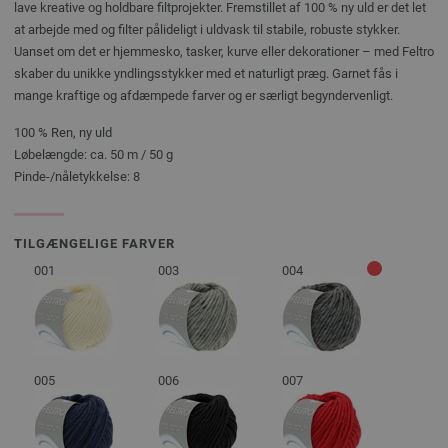
lave kreative og holdbare filtprojekter. Fremstillet af 100 % ny uld er det let
at arbejde med og filter pålideligt i uldvask til stabile, robuste stykker.
Uanset om det er hjemmesko, tasker, kurve eller dekorationer – med Feltro
skaber du unikke yndlingsstykker med et naturligt præg. Garnet fås i
mange kraftige og afdæmpede farver og er særligt begyndervenligt.
100 % Ren, ny uld
Løbelængde: ca. 50 m / 50 g
Pinde-/nåletykkelse: 8
TILGÆNGELIGE FARVER
001
003
004
005
006
007