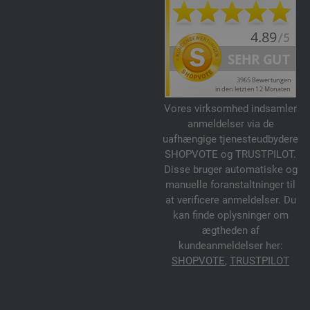
089-sølvgrå | EAN: 4033493282130
090-lys turkis | EAN: 4033493282147
091-viola | EAN: 4033493282154
092-rav | EAN: 4033493282161
093-sennep | EAN: 4033493282178
094-kanariegul | EAN: 4033493282185
Vores virksomhed indsamler
095-refleksgrøn | EAN: 4033493282192
anmeldelser via de
uafhængige tjenesteudbydere
096-vanilje | EAN: 4033493305693
SHOPVOTE og TRUSTPILOT.
097-klementin | EAN: 4033493305709
Disse bruger automatiske og
098-lindgrøn | EAN: 4033493305716
manuelle foranstaltninger til
099-syren | EAN: 4033493305723
at verificere anmeldelser. Du
kan finde oplysninger om
100-aubergine | EAN: 4033493305730
ægtheden af
101-jeansblå | EAN: 4033493305747
kundeanmeldelser her:
102-lys beige | EAN: 4033493305754
SHOPVOTE
,
TRUSTPILOT
103-grøngrå | EAN: 4033493320504
104-gråbrun | EAN: 4033493320511
105-ruste | EAN: 4033493320528