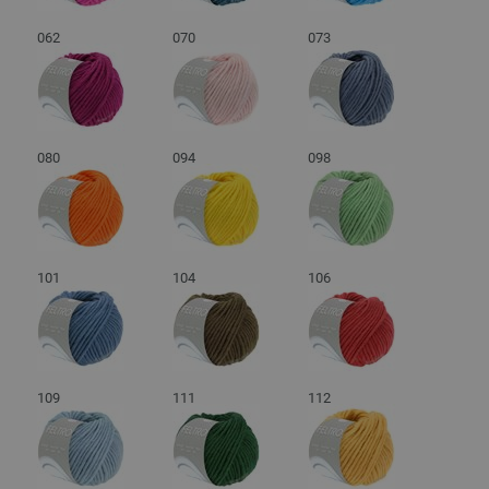
062
070
073
080
094
098
101
104
106
109
111
112