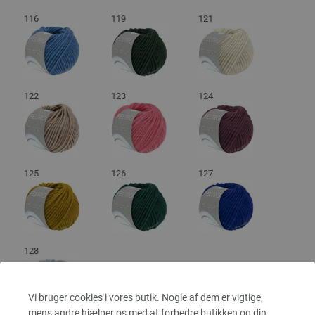
116
119
121
122
123
124
125
126
127
128
Vi bruger cookies i vores butik. Nogle af dem er vigtige,
mens andre hjælper os med at forbedre butikken og din