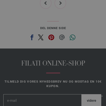
038-pink | EAN: 4033493109253
040-petrol blå | EAN: 4033493109277
041-grøngul | EAN: 4033493109284
042-turkisblå | EAN: 4033493109291
043-gråbrun | EAN: 4033493109307
DEL DENNE SIDE
044-natur | EAN: 4033493123518
045-taupe | EAN: 4033493123525
046-syren | EAN: 4033493123532
047-gul | EAN: 4033493123549
048-refleksrød | EAN: 4033493123556
FILATI ONLINE-SHOP
049-brombær | EAN: 4033493139489
050-bleglilla | EAN: 4033493139496
051-grège/
beigegrå | EAN: 4033493139502
TILMELD DIG VORES NYHEDSBREV NU OG MODTAG EN 10€
052-pink | EAN: 4033493139519
KUPON.
053-orkidé | EAN: 4033493139526
*
054-blomme | EAN: 4033493139533
055-marine | EAN: 4033493139540