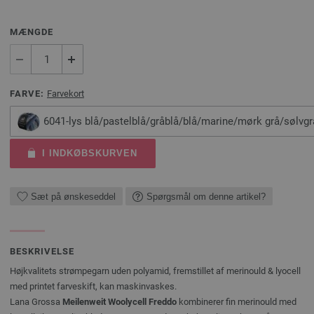
MÆNGDE
FARVE:
Farvekort
6041-lys blå/pastelblå/gråblå/blå/marine/mørk grå/sølvgr
I INDKØBSKURVEN
Sæt på ønskeseddel
Spørgsmål om denne artikel?
BESKRIVELSE
Højkvalitets strømpegarn uden polyamid, fremstillet af merinould & lyocell
med printet farveskift, kan maskinvaskes.
Lana Grossa
Meilenweit Woolycell Freddo
kombinerer fin merinould med