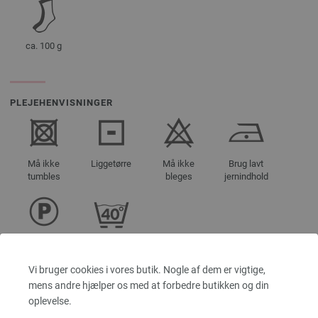
ca. 100 g
PLEJEHENVISNINGER
Må ikke
Liggetørre
Må ikke
Brug lavt
tumbles
bleges
jernindhold
Rengøring
Vask 40°C
med
(meget blid)
perchlorethylen
Vi bruger cookies i vores butik. Nogle af dem er vigtige,
mens andre hjælper os med at forbedre butikken og din
oplevelse.