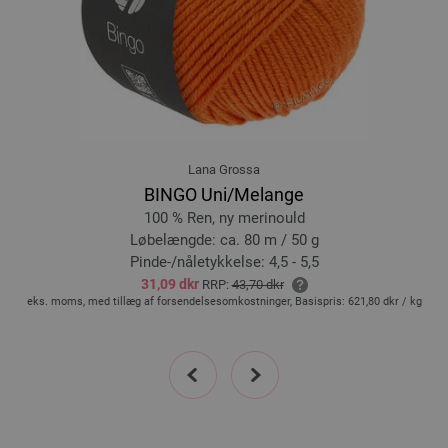
Lana Grossa
BINGO Uni/Melange
100 % Ren, ny merinould
Løbelængde: ca. 80 m / 50 g
Pinde-/nåletykkelse: 4,5 - 5,5
31,09 dkr
RRP:
43,70 dkr
,00
eks. moms, med tillæg af forsendelsesomkostninger, Basispris:
621,80 dkr
/ kg
prev
next