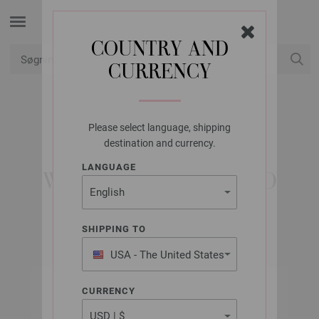
COUNTRY AND
CURRENCY
Min konto
Please select language, shipping
LANA GROSSA
destination and currency.
MEILENWEIT 100G
LANGUAGE
WOOLYCELL FREDDO
SHIPPING TO
USA - The United States
of America
CURRENCY