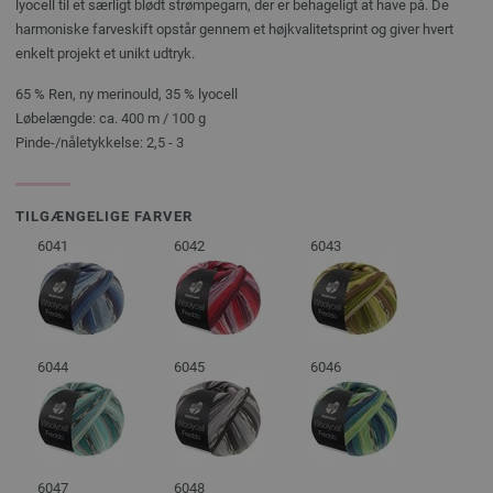
lyocell til et særligt blødt strømpegarn, der er behageligt at have på. De
harmoniske farveskift opstår gennem et højkvalitetsprint og giver hvert
enkelt projekt et unikt udtryk.
65 % Ren, ny merinould, 35 % lyocell
Løbelængde: ca. 400 m / 100 g
Pinde-/nåletykkelse: 2,5 - 3
TILGÆNGELIGE FARVER
6041
6042
6043
6044
6045
6046
6047
6048