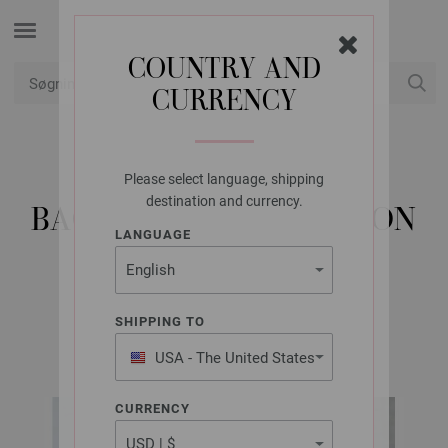
COUNTRY AND
CURRENCY
Min konto
Please select language, shipping
LANA GROSSA
destination and currency.
BAG CHRISTMAS EDITION
LANGUAGE
BIG & COSMO
SHIPPING TO
X-Mas Flyer 2025 | Model 6
USA - The United States
of America
CURRENCY