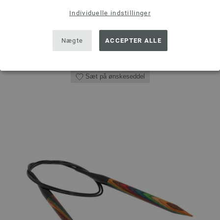
MÆNGDE
Individuelle indstillinger
Nægte
ACCEPTER ALLE
I INDKØBSKURVEN
Sæt på ønskeseddel