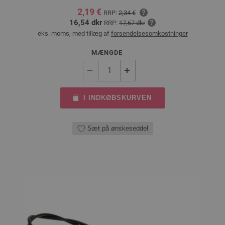
2,19 €
RRP:
2,34 €
16,54 dkr
RRP:
17,67 dkr
eks. moms, med tillæg af
forsendelsesomkostninger
MÆNGDE
I INDKØBSKURVEN
Sæt på ønskeseddel