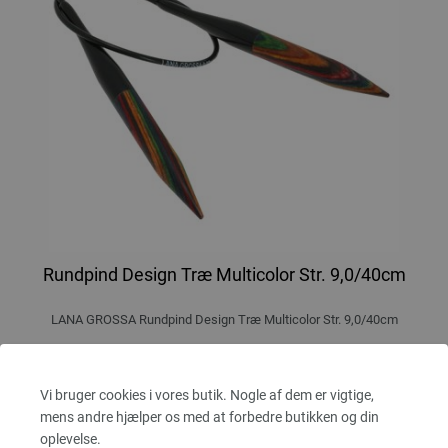
Rundpind Design Træ Multicolor Str. 9,0/40cm
LANA GROSSA Rundpind Design Træ Multicolor Str. 9,0/40cm
tykkelse 9,0 mm; længde ca. 40 cm
10,88 €
Vi bruger cookies i vores butik. Nogle af dem er vigtige,
82,17 dkr
eks. moms, med tillæg af
forsendelsesomkostninger
mens andre hjælper os med at forbedre butikken og din
oplevelse.