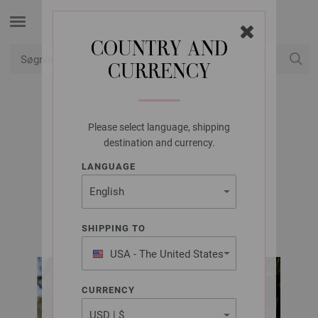
COUNTRY AND
CURRENCY
Min konto
Please select language, shipping
LANA GROSSA
destination and currency.
BAG COTONELLA
LANGUAGE
FILATI Häkeln No. 9 | Model 13
SHIPPING TO
USA - The United States
of America
CURRENCY