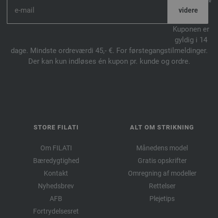
*
Kuponen er
gyldig i 14
dage. Mindste ordreværdi 45,- €. For førstegangstilmeldinger.
Der kan kun indløses én kupon pr. kunde og ordre.
STORE FILATI
ALT OM STRIKNING
Om FILATI
Månedens model
Bæredygtighed
Gratis opskrifter
Kontakt
Omregning af modeller
Nyhedsbrev
Rettelser
AFB
Plejetips
Fortrydelsesret