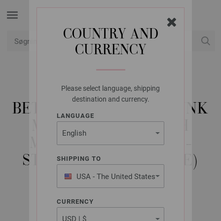
COUNTRY AND
CURRENCY
Min konto
Please select language, shipping
LANA GROSSA
destination and currency.
BETRÆK TIL VARMEDUNK
LANGUAGE
MEILENWEIT 6-FACH
MERINO CHRISTMAS -
STRIKKEOPSKRIFT (SE)
SHIPPING TO
USA - The United States
of America
X-Mas Flyer 2024 | Model 6
CURRENCY