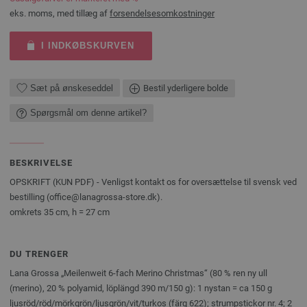
eks. moms, med tillæg af
forsendelsesomkostninger
I INDKØBSKURVEN
Sæt på ønskeseddel
Bestil yderligere bolde
Spørgsmål om denne artikel?
BESKRIVELSE
OPSKRIFT (KUN PDF) - Venligst kontakt os for oversættelse til svensk ved
bestilling (office@lanagrossa-store.dk).
omkrets 35 cm, h = 27 cm
DU TRENGER
Lana Grossa „Meilenweit 6-fach Merino Christmas“ (80 % ren ny ull
(merino), 20 % polyamid, löplängd 390 m/150 g): 1 nystan = ca 150 g
ljusröd/röd/mörkgrön/ljusgrön/vit/turkos (färg 622); strumpstickor nr. 4; 2