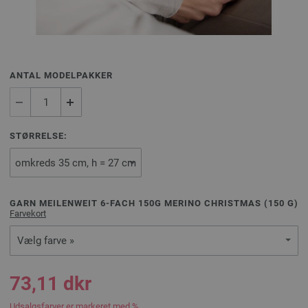
ANTAL MODELPAKKER
STØRRELSE:
GARN MEILENWEIT 6-FACH 150G MERINO CHRISTMAS (
150
G)
Farvekort
Vælg farve »
73,11 dkr
Udsalgsfarver er markeret med %