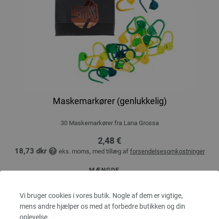
Maskemarkører (genlukkelig)
30 Maskemarkører fra Lana Grossa
2,48 €
18,73 dkr
eks. moms, med tillæg af
forsendelsesomkostninger
MÆNGDE
Vi bruger cookies i vores butik. Nogle af dem er vigtige,
mens andre hjælper os med at forbedre butikken og din
I INDKØBSKURVEN
oplevelse.