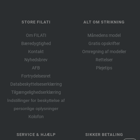
STORE FILATI
ALT OM STRIKNING
Om FILATI
Månedens model
Bæredygtighed
Gratis opskrifter
Kontakt
Omregning af modeller
Nyhedsbrev
Rettelser
AFB
Plejetips
Fortrydelsesret
Databeskyttelseserklæring
Tilgængelighedserklæring
Indstillinger for beskyttelse af
personlige oplysninger
Kolofon
SERVICE & HJÆLP
SIKKER BETALING