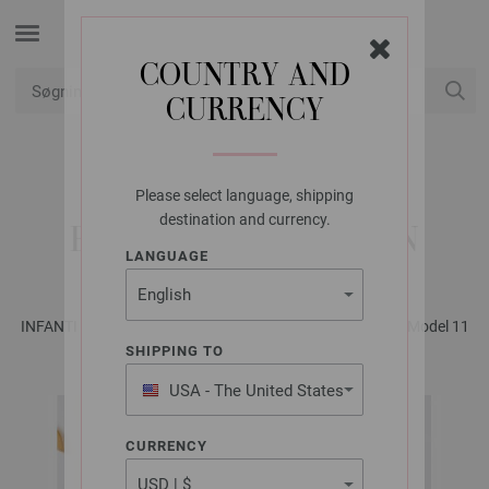
COUNTRY AND
CURRENCY
Min konto
Please select language, shipping
LANA GROSSA
destination and currency.
BLUSE SOFT COTTON
LANGUAGE
INFANTI EDITION No. 1 - Magasin (DE) + Opskrifter (DK) | Model 11
SHIPPING TO
USA - The United States
of America
CURRENCY