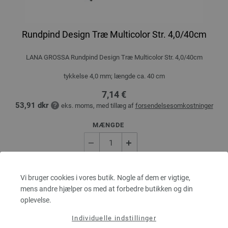
Rundpind Design Træ Multicolor Str. 4,0/40cm
LANA GROSSA Rundpind Design Træ Multicolor Str. 4,0/40cm
tykkelse 4,0 mm; længde ca. 40 cm
7,14 €
53,91 dkr
eks. moms, med tillæg af
forsendelsesomkostninger
MÆNGDE
I INDKØBSKURVEN
Vi bruger cookies i vores butik. Nogle af dem er vigtige,
mens andre hjælper os med at forbedre butikken og din
oplevelse.
Sæt på ønskeseddel
Individuelle indstillinger