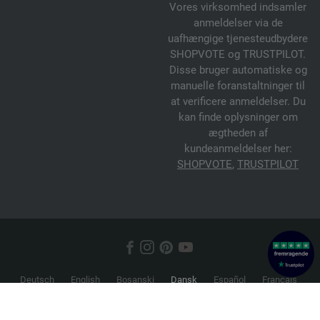
Vores virksomhed indsamler
anmeldelser via de
uafhængige tjenesteudbydere
SHOPVOTE og TRUSTPILOT.
Disse bruger automatiske og
manuelle foranstaltninger til
at verificere anmeldelser. Du
kan finde oplysninger om
ægtheden af
kundeanmeldelser her:
SHOPVOTE
,
TRUSTPILOT
Deutsch
English
Bosanski
Dansk
Español
Français
Hrvatski
Italiano
Nederlands
Norsk
Русский
Srpski
Suomi
Svenska