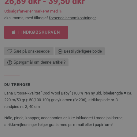
26,89 dkr - 39,50 dkr
Udsalgsfarver er markeret med %
eks. moms, med tillæg af
forsendelsesomkostninger
I INDKØBSKURVEN
Sæt på ønskeseddel
Bestil yderligere bolde
Spørgsmål om denne artikel?
DU TRENGER
Lana Grossa-kvalitet ”Cool Wool Baby” (100 % ren ny uld, løbelængde = ca.
220 m/50 gr.): 50(100-100) gr cyklamen (fv 236), strikkepinde nr. 3,
rundpind nr. 3, 40 cm
Nåle, pinde, knapper, accessories er ikke inkluderet i modelpakkerne,
strikkevejledninger følger gratis med pr. e-mail eller i papirform!