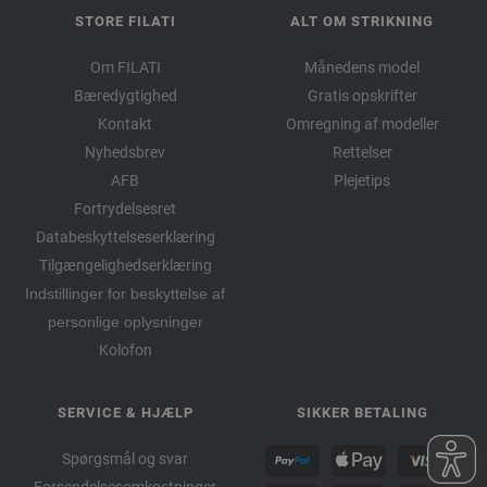
STORE FILATI
ALT OM STRIKNING
Om FILATI
Månedens model
Bæredygtighed
Gratis opskrifter
Kontakt
Omregning af modeller
Nyhedsbrev
Rettelser
AFB
Plejetips
Fortrydelsesret
Databeskyttelseserklæring
Tilgængelighedserklæring
Indstillinger for beskyttelse af
personlige oplysninger
Kolofon
SERVICE & HJÆLP
SIKKER BETALING
Spørgsmål og svar
Forsendelsesomkostninger