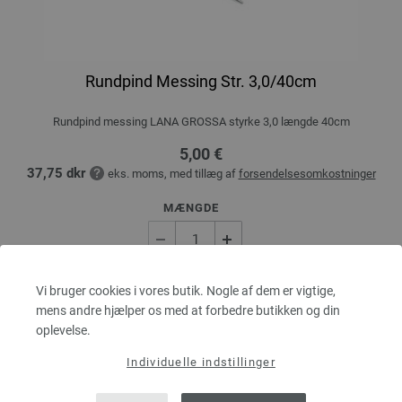
Rundpind Messing Str. 3,0/40cm
Rundpind messing LANA GROSSA styrke 3,0 længde 40cm
5,00 €
37,75 dkr
eks. moms, med tillæg af
forsendelsesomkostninger
MÆNGDE
I INDKØBSKURVEN
Vi bruger cookies i vores butik. Nogle af dem er vigtige,
mens andre hjælper os med at forbedre butikken og din
oplevelse.
Sæt på ønskeseddel
Individuelle indstillinger