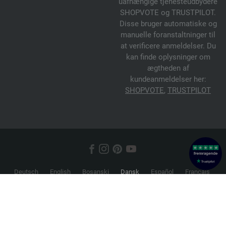
uafhængige tjenesteudbydere
SHOPVOTE og TRUSTPILOT.
Disse bruger automatiske og
manuelle foranstaltninger til
at verificere anmeldelser. Du
kan finde oplysninger om
ægtheden af
kundeanmeldelser her:
SHOPVOTE
,
TRUSTPILOT
Deutsch
English
Bosanski
Dansk
Español
Français
Hrvatski
Italiano
Nederlands
Norsk
Русский
Srpski
Suomi
Svenska
© 2026 FILATI eCommerce GmbH