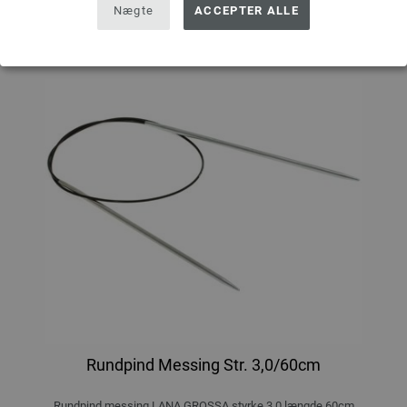
Nægte
ACCEPTER ALLE
Rundpind Messing Str. 3,0/60cm
Rundpind messing LANA GROSSA styrke 3,0 længde 60cm