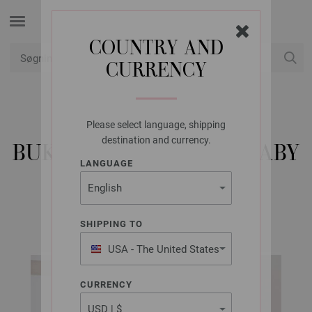
COUNTRY AND
CURRENCY
Min konto
Please select language, shipping
LANA GROSSA
destination and currency.
BUKSER COOL WOOL BABY
LANGUAGE
FILATI INFANTI Udgave 14 (DK) | Model 46
SHIPPING TO
USA - The United States
of America
CURRENCY