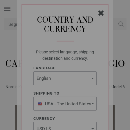
COUNTRY AND
CURRENCY
Min konto
Please select language, shipping
LANA GROSSA
destination and currency.
CARDIGAN MOHAIR DI GIO
LANGUAGE
Nordic Knits No. 4 - Magasin (DE) + Strikkeopskrifter (DK) | Model 6
SHIPPING TO
USA - The United States
of America
CURRENCY