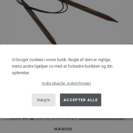
Vi bruger cookies i vores butik. Nogle af dem er vigtige,
mens andre hjælper os med at forbedre butikken og din
oplevelse.
Rundpind Design Træ Multicolor Str. 8,0/80cm
Individuelle indstillinger
LANA GROSSA Rundpind Design Træ Multicolor Str. 8,0/80cm
Nægte
ACCEPTER ALLE
tykkelse 8,0 mm; længde ca. 80 cm
9,66 €
72,96 dkr
eks. moms, med tillæg af
forsendelsesomkostninger
MÆNGDE