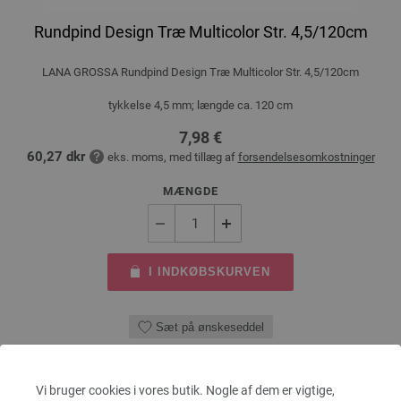
Rundpind Design Træ Multicolor Str. 4,5/120cm
LANA GROSSA Rundpind Design Træ Multicolor Str. 4,5/120cm
tykkelse 4,5 mm; længde ca. 120 cm
7,98 €
60,27 dkr
eks. moms, med tillæg af
forsendelsesomkostninger
MÆNGDE
I INDKØBSKURVEN
Sæt på ønskeseddel
Vi bruger cookies i vores butik. Nogle af dem er vigtige,