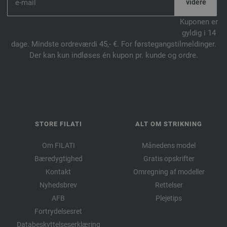
Kuponen er
gyldig i 14
dage. Mindste ordreværdi 45,- €. For førstegangstilmeldinger.
Der kan kun indløses én kupon pr. kunde og ordre.
STORE FILATI
ALT OM STRIKNING
Om FILATI
Månedens model
Bæredygtighed
Gratis opskrifter
Kontakt
Omregning af modeller
Nyhedsbrev
Rettelser
AFB
Plejetips
Fortrydelsesret
Databeskyttelseserklæring