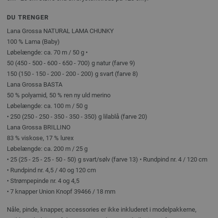
DU TRENGER
Lana Grossa NATURAL LAMA CHUNKY
100 % Lama (Baby)
Løbelængde: ca. 70 m / 50 g •
50 (450 - 500 - 600 - 650 - 700) g natur (farve 9)
150 (150 - 150 - 200 - 200 - 200) g svart (farve 8)
Lana Grossa BASTA
50 % polyamid, 50 % ren ny uld merino
Løbelængde: ca. 100 m / 50 g
• 250 (250 - 250 - 350 - 350 - 350) g lilablå (farve 20)
Lana Grossa BRILLINO
83 % viskose, 17 % lurex
Løbelængde: ca. 200 m / 25 g
• 25 (25 - 25 - 25 - 50 - 50) g svart/sølv (farve 13) • Rundpind nr. 4 / 120 cm
• Rundpind nr. 4,5 / 40 og 120 cm
• Strømpepinde nr. 4 og 4,5
• 7 knapper Union Knopf 39466 / 18 mm
Nåle, pinde, knapper, accessories er ikke inkluderet i modelpakkerne,