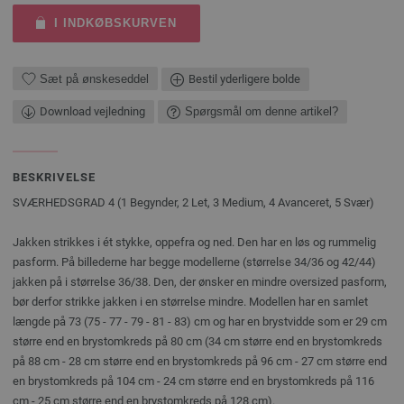
I INDKØBSKURVEN
Sæt på ønskeseddel
Bestil yderligere bolde
Download vejledning
Spørgsmål om denne artikel?
BESKRIVELSE
SVÆRHEDSGRAD 4 (1 Begynder, 2 Let, 3 Medium, 4 Avanceret, 5 Svær)
Jakken strikkes i ét stykke, oppefra og ned. Den har en løs og rummelig
pasform. På billederne har begge modellerne (størrelse 34/36 og 42/44)
jakken på i størrelse 36/38. Den, der ønsker en mindre oversized pasform,
bør derfor strikke jakken i en størrelse mindre. Modellen har en samlet
længde på 73 (75 - 77 - 79 - 81 - 83) cm og har en brystvidde som er 29 cm
større end en brystomkreds på 80 cm (34 cm større end en brystomkreds
på 88 cm - 28 cm større end en brystomkreds på 96 cm - 27 cm større end
en brystomkreds på 104 cm - 24 cm større end en brystomkreds på 116
cm - 25 cm større end en brystomkreds på 128 cm).