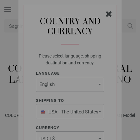
COUNTRY AND
CURRENCY
Min konto
Please select language, shipping
FILATI STUDIO
destination and currency.
COLLEGEJAKKE NATURAL
LANGUAGE
LAMA CHUNKY, BRILLINO
& BASTA
SHIPPING TO
USA - The United States
COLOR Edition No. 1 - Magasin (DE) + Strikkeopskrifter (DK) | Model
of America
13
CURRENCY