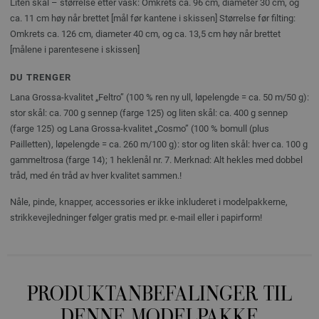
Liten skål – størrelse etter vask: Omkrets ca. 96 cm, diameter 30 cm, og
ca. 11 cm høy når brettet [mål før kantene i skissen] Størrelse før filting:
Omkrets ca. 126 cm, diameter 40 cm, og ca. 13,5 cm høy når brettet
[målene i parentesene i skissen]
DU TRENGER
Lana Grossa-kvalitet „Feltro” (100 % ren ny ull, løpelengde = ca. 50 m/50 g):
stor skål: ca. 700 g sennep (farge 125) og liten skål: ca. 400 g sennep
(farge 125) og Lana Grossa-kvalitet „Cosmo” (100 % bomull (plus
Pailletten), løpelengde = ca. 260 m/100 g): stor og liten skål: hver ca. 100 g
gammeltrosa (farge 14); 1 heklenål nr. 7. Merknad: Alt hekles med dobbel
tråd, med én tråd av hver kvalitet sammen.!
Nåle, pinde, knapper, accessories er ikke inkluderet i modelpakkerne,
strikkevejledninger følger gratis med pr. e-mail eller i papirform!
PRODUKTANBEFALINGER TIL
DENNE MODELPAKKE