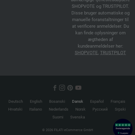
Vores virksomhed indsamler
anmeldelser via de
uafhængige tjenesteudbydere
SHOPVOTE og TRUSTPILOT.
Disse bruger automatiske og
manuelle foranstaltninger til
at verificere anmeldelser. Du
kan finde oplysninger om
ægtheden af
kundeanmeldelser her:
SHOPVOTE
,
TRUSTPILOT