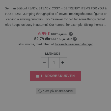
German Edition! READY. STEADY. COSY – 58 TRENDY ITEMS FOR YOU &
YOUR HOME Jumping through piles of leaves, making chestnut figures or
carving a smiling pumpkin – you're never too old for some things. What
else keeps us busy in autumn? Our homes, for example. Giving them a ...
6,99 €
RRP:
7,48 €
52,79 dkr
RRP:
56,49 dkr
eks. moms, med tillæg af
forsendelsesomkostninger
MÆNGDE
I INDKØBSKURVEN
Sæt på ønskeseddel