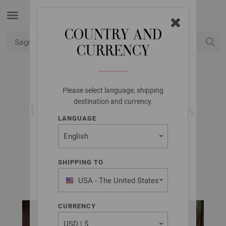
COUNTRY AND
CURRENCY
Min konto
Please select language, shipping
LANA GROSSA
destination and currency.
FILTSKÅLE FELTRO &
LANGUAGE
COSMO
SHIPPING TO
home No. 78 | Model 12b
USA - The United States
of America
CURRENCY