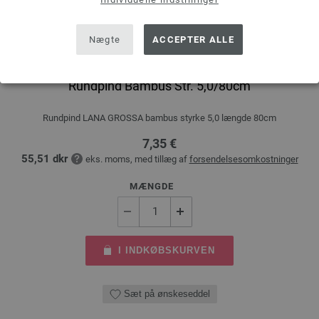
Nægte
ACCEPTER ALLE
Rundpind Bambus Str. 5,0/80cm
Rundpind LANA GROSSA bambus styrke 5,0 længde 80cm
7,35 €
55,51 dkr
eks. moms, med tillæg af
forsendelsesomkostninger
MÆNGDE
I INDKØBSKURVEN
Sæt på ønskeseddel