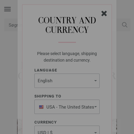
COUNTRY AND
CURRENCY
Min konto
Please select language, shipping
LANA GROSSA
destination and currency.
FLAGERMUSJAKKE I
LANGUAGE
GLATSTRIK SILKHAIR
SHIPPING TO
FILATI Håndstrik Udgave 64 | Model 34
USA - The United States
of America
CURRENCY