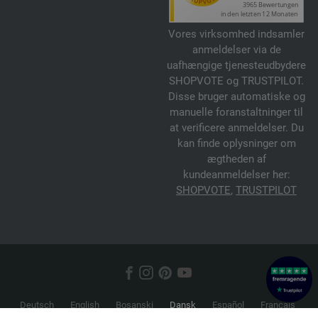
Vores virksomhed indsamler
anmeldelser via de
uafhængige tjenesteudbydere
SHOPVOTE og TRUSTPILOT.
Disse bruger automatiske og
manuelle foranstaltninger til
at verificere anmeldelser. Du
kan finde oplysninger om
ægtheden af
kundeanmeldelser her:
SHOPVOTE
,
TRUSTPILOT
Deutsch
English
Bosanski
Dansk
Español
Français