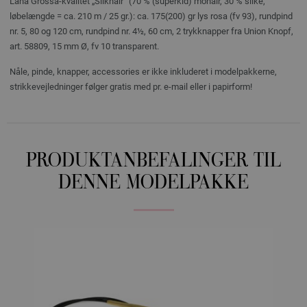
Lana Grossa-kvalitet „Silkhair“ (70 % (superkid) mohair, 30 % silke,
løbelængde = ca. 210 m / 25 gr.): ca. 175(200) gr lys rosa (fv 93), rundpind
nr. 5, 80 og 120 cm, rundpind nr. 4½, 60 cm, 2 trykknapper fra Union Knopf,
art. 58809, 15 mm Ø, fv 10 transparent.
Nåle, pinde, knapper, accessories er ikke inkluderet i modelpakkerne,
strikkevejledninger følger gratis med pr. e-mail eller i papirform!
PRODUKTANBEFALINGER TIL
DENNE MODELPAKKE