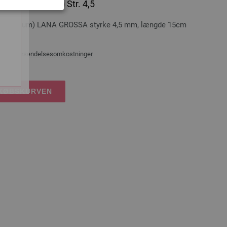
eb (Aluminium) Str. 4,5
 (aluminium) LANA GROSSA styrke 4,5 mm, længde 15cm
æg af
forsendelsesomkostninger
DKØBSKURVEN