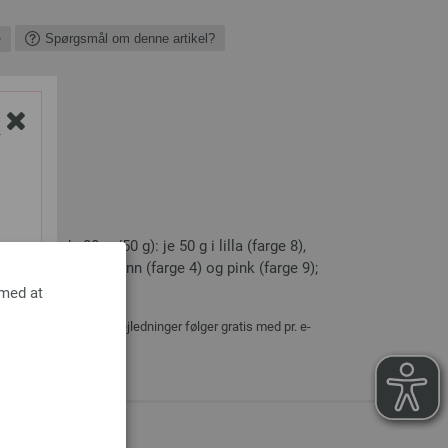
e
Spørgsmål om denne artikel?
Y
øpelengde 80 m/50 g): je 50 g i lilla (farge 8),
ønn (farge 3), vårgrønn (farge 4) og pink (farge 9);
 med at
delpakkerne, strikkevejledninger følger gratis med pr. e-