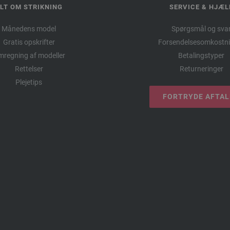
LT OM STRIKNING
SERVICE & HJÆL
Månedens model
Spørgsmål og sva
Gratis opskrifter
Forsendelsesomkostni
regning af modeller
Betalingstyper
Rettelser
Returneringer
Plejetips
FORTRYDE AFTA