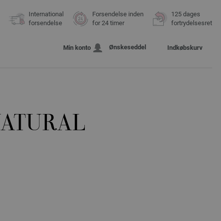
International
Forsendelse inden
125 dages
forsendelse
for 24 timer
fortrydelsesret
Ønskeseddel
Min konto
Indkøbskurv
NATURAL