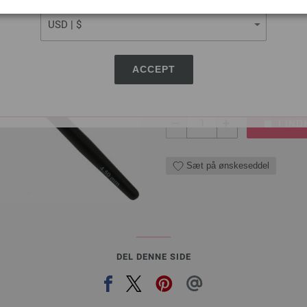
CURRENCY
Uld Hæklenål med Blødt Gr
Uld hæklenål med blødt greb
2,73 €
ACCEPT
20,61 dkr
eks. moms, med till
MÆNGDE
I IN
Sæt på ønskeseddel
DEL DENNE SIDE