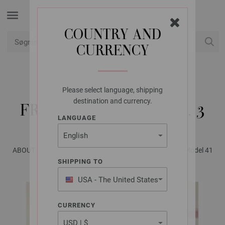
COUNTRY AND
CURRENCY
Min konto
Please select language, shipping
LANA GROSSA
destination and currency.
FRAKKE BRIGITTE NO. 3
LANGUAGE
ABOUT BERLIN No. 8 - Magasin (DE) + Opskrifter (DK) | Model 41
SHIPPING TO
USA - The United States
of America
CURRENCY