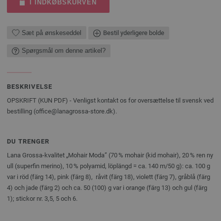
I INDKØBSKURVEN
Sæt på ønskeseddel
Bestil yderligere bolde
Spørgsmål om denne artikel?
BESKRIVELSE
OPSKRIFT (KUN PDF) - Venligst kontakt os for oversættelse til svensk ved
bestilling (office@lanagrossa-store.dk).
DU TRENGER
Lana Grossa-kvalitet „Mohair Moda” (70 % mohair (kid mohair), 20 % ren ny
ull (superfin merino), 10 % polyamid, löplängd = ca. 140 m/50 g): ca. 100 g
var i röd (färg 14), pink (färg 8), råvit (färg 18), violett (färg 7), gråblå (färg
4) och jade (färg 2) och ca. 50 (100) g var i orange (färg 13) och gul (färg
1); stickor nr. 3,5, 5 och 6.