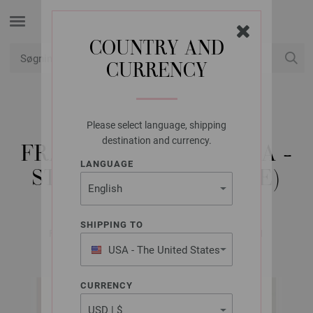
COUNTRY AND
CURRENCY
Min konto
Please select language, shipping
LANA GROSSA
destination and currency.
FRAKKE MOHAIR MODA -
LANGUAGE
STRIKKEOPSKRIFT (SE)
SHIPPING TO
FILATI No. 68 (Herbst/Winter 2024/25) | Model 31
USA - The United States
of America
CURRENCY