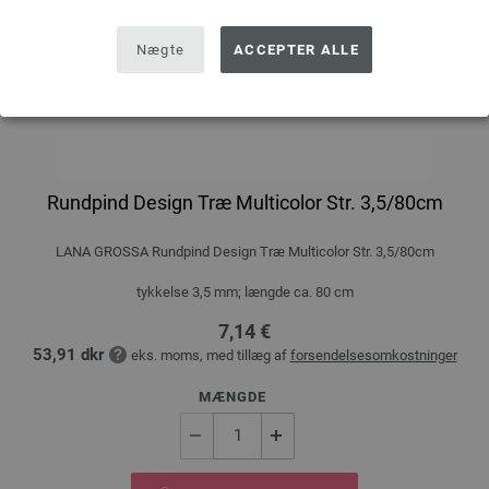
Nægte
ACCEPTER ALLE
Rundpind Design Træ Multicolor Str. 3,5/80cm
LANA GROSSA Rundpind Design Træ Multicolor Str. 3,5/80cm
tykkelse 3,5 mm; længde ca. 80 cm
7,14 €
53,91 dkr
eks. moms, med tillæg af
forsendelsesomkostninger
MÆNGDE