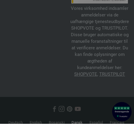
Vores virksomhed indsamler
anmeldelser via de
uafhængige tjenesteudbydere
SHOPVOTE og TRUSTPILOT.
Disse bruger automatiske og
manuelle foranstaltninger til
at verificere anmeldelser. Du
kan finde oplysninger om
ægtheden af
kundeanmeldelser her:
SHOPVOTE
,
TRUSTPILOT
Deutsch
English
Bosanski
Dansk
Español
Français
Hrvatski
Italiano
Nederlands
Norsk
Русский
Srpski