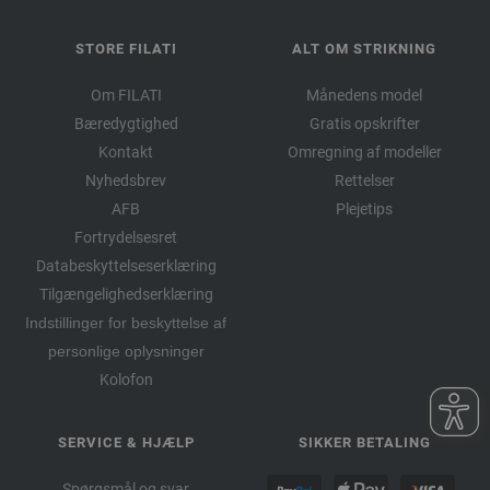
STORE FILATI
ALT OM STRIKNING
Om FILATI
Månedens model
Bæredygtighed
Gratis opskrifter
Kontakt
Omregning af modeller
Nyhedsbrev
Rettelser
AFB
Plejetips
Fortrydelsesret
Databeskyttelseserklæring
Tilgængelighedserklæring
Indstillinger for beskyttelse af
personlige oplysninger
Kolofon
SERVICE & HJÆLP
SIKKER BETALING
Spørgsmål og svar