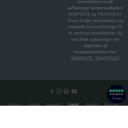
anmeldelser via de
uafhængige tjenesteudbydere
SHOPVOTE og TRUSTPILOT.
Disse bruger automatiske og
manuelle foranstaltninger til
at verificere anmeldelser. Du
kan finde oplysninger om
ægtheden af
kundeanmeldelser her:
SHOPVOTE
,
TRUSTPILOT
Deutsch
English
Bosanski
Dansk
Español
Français
Hrvatski
Italiano
Nederlands
Norsk
Русский
Srpski
Suomi
Svenska