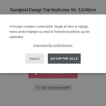
Rundpind Design Træ Multicolor Str. 5,0/80cm
LANA GROSSA Rundpind Design Træ Multicolor Str. 5,0/80cm
Vi bruger cookies i vores butik. Nogle af dem er vigtige,
tykkelse 5,0 mm; længde ca. 80 cm
mens andre hjælper os med at forbedre butikken og din
oplevelse.
7,98 €
60,26 dkr
eks. moms, med tillæg af
forsendelsesomkostninger
Individuelle indstillinger
MÆNGDE
Nægte
ACCEPTER ALLE
I INDKØBSKURVEN
Sæt på ønskeseddel