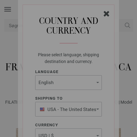
COUNTRY AND
CURRENCY
Min konto
Please select language, shipping
FILATI STUDIO
destination and currency.
FRAKKE NATURAL ALPACA
LANGUAGE
PELO
SHIPPING TO
FILATI STUDIO No. 3 - Magasin (DE) + Strikkeopskrifter (DK) | Model
6
USA - The United States
of America
CURRENCY