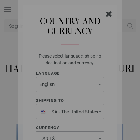
COUNTRY AND
CURRENCY
Min konto
Please select language, shipping
LANA GROSSA
destination and currency.
HALSTØRKLÆDE SETASURI
LANGUAGE
PEARLS
SHIPPING TO
Tücher & Co. No. 10 | Model 20
USA - The United States
of America
CURRENCY