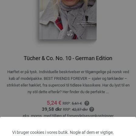
Tücher & Co. No. 10 - German Edition
Hæftet er på tysk. Individuelle beskrivelser er tilgængelige på norsk ved
køb af modelpakke. BEST FRIENDS FOREVER – sjaler og tørklæder –
strikket eller hæklet, fra supercool til tidløse klassikere. Har du lyst til en
ny stil dette efterår? Her finder du de perfekte ...
5,24 €
RRP:
5,61 €
39,58 dkr
RRP:
42,37 dkr
eks. moms, med tillæg af
forsendelsesomkostninger
MÆNGDE
Vi bruger cookies i vores butik. Nogle af dem er vigtige,