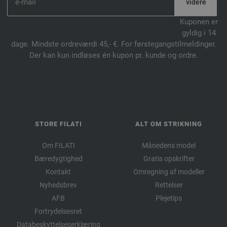
Kuponen er
gyldig i 14
dage. Mindste ordreværdi 45,- €. For førstegangstilmeldinger.
Der kan kun indløses én kupon pr. kunde og ordre.
STORE FILATI
ALT OM STRIKNING
Om FILATI
Månedens model
Bæredygtighed
Gratis opskrifter
Kontakt
Omregning af modeller
Nyhedsbrev
Rettelser
AFB
Plejetips
Fortrydelsesret
Databeskyttelseserklæring