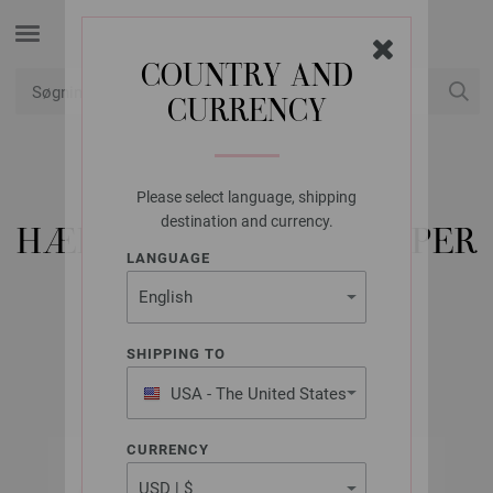
COUNTRY AND
CURRENCY
Min konto
Please select language, shipping
LANA GROSSA
destination and currency.
HÆKLEDE MØBELKNAPPER
LANGUAGE
COTONE
SHIPPING TO
FILATI Håndstrik Udgave 63 (Home) | Model 33
USA - The United States
of America
CURRENCY