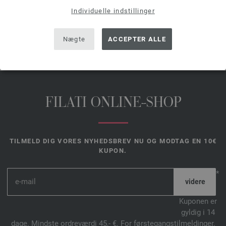
strikkevejledninger følger gratis med pr. e-mail eller i papirform!
Individuelle indstillinger
DEL DENNE SIDE
Nægte
ACCEPTER ALLE
FILATI ONLINE-SHOP
TILMELD DIG VORES NYHEDSBREV NU OG MODTAG EN 10€
KUPON.
*
Kuponen er
gyldig i 14
dage. Mindste ordreværdi 45,- €. For førstegangstilmeldinger.