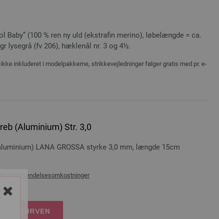
l Baby” (100 % ren ny uld (ekstrafin merino), løbelængde = ca.
gr lysegrå (fv 206), hæklenål nr. 3 og 4½.
ikke inkluderet i modelpakkerne, strikkevejledninger følger gratis med pr. e-
eb (Aluminium) Str. 3,0
 (aluminium) LANA GROSSA styrke 3,0 mm, længde 15cm
æg af
forsendelsesomkostninger
Y
DKØBSKURVEN