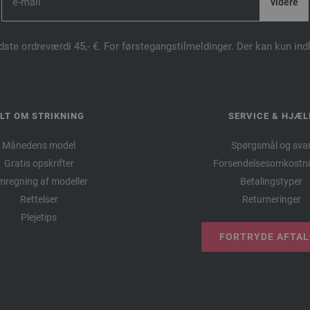
dste ordreværdi 45,- €. For førstegangstilmeldinger. Der kan kun in
LT OM STRIKNING
SERVICE & HJÆL
Månedens model
Spørgsmål og sva
Gratis opskrifter
Forsendelsesomkostni
regning af modeller
Betalingstyper
Rettelser
Returneringer
Plejetips
FORTRYDE AFTA