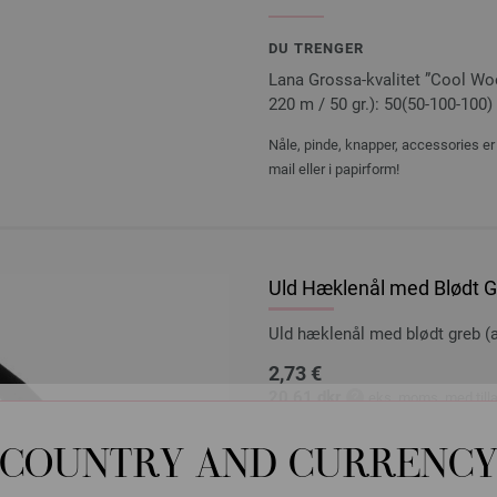
DU TRENGER
Lana Grossa-kvalitet ”Cool Woo
220 m / 50 gr.): 50(50-100-100) 
Nåle, pinde, knapper, accessories er 
mail eller i papirform!
Uld Hæklenål med Blødt Gr
Uld hæklenål med blødt greb
2,73 €
20,61 dkr
eks. moms, med till
MÆNGDE
COUNTRY AND CURRENC
I IN