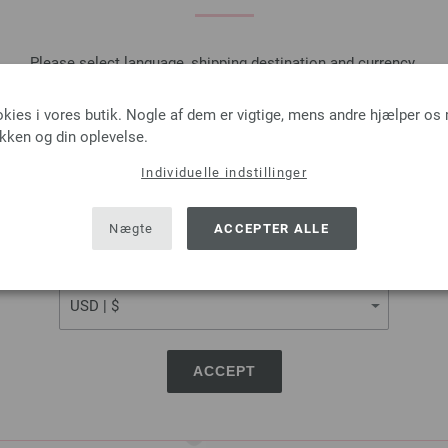
Sæt på ønskeseddel
Please select language, shipping destination and currency.
LANGUAGE
okies i vores butik. Nogle af dem er vigtige, mens andre hjælper os
ikken og din oplevelse.
Uld Hæklenål med Blødt Gr
Individuelle indstillinger
SHIPPING TO
Uld hæklenål med blødt greb
USA - The United States of America
Nægte
ACCEPTER ALLE
2,73 €
20,61 dkr
eks. moms, med till
CURRENCY
MÆNGDE
I IN
ACCEPT
Sæt på ønskeseddel