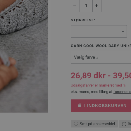
STØRRELSE:
GARN COOL WOOL BABY UNI/P
Vælg farve »
26,89 dkr - 39,5
Udsalgsfarver er markeret med %
eks. moms, med tillæg af
forsendel
I INDKØBSKURVEN
Sæt på ønskeseddel
Be