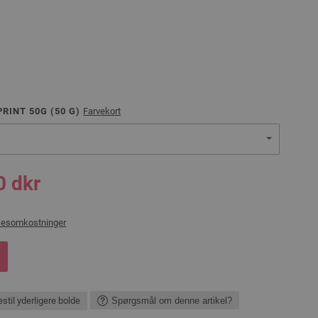
RINT 50G (
50
G)
Farvekort
0 dkr
sesomkostninger
stil yderligere bolde
Spørgsmål om denne artikel?