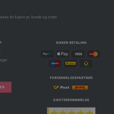
dløses én kupon pr. kunde og ordre.
P
SIKKER BETALING
r
nger
FORSENDELSESPARTNER
LEN
GÆSTEBEDØMMELSE