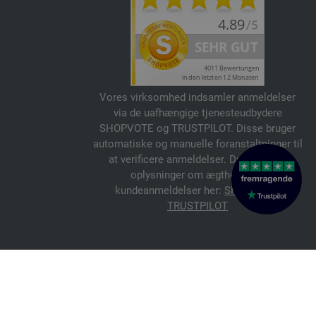
Vores virksomhed indsamler anmeldelser
via de uafhængige tjenesteudbydere
SHOPVOTE og TRUSTPILOT. Disse bruger
automatiske og manuelle foranstaltninger til
at verificere anmeldelser. Du kan finde
oplysninger om ægtheden af
kundeanmeldelser her:
SHOPVOTE
,
TRUSTPILOT