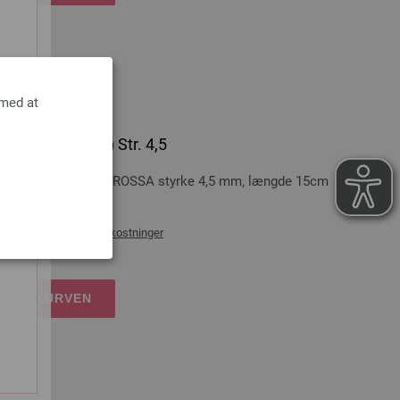
 med at
eb (Aluminium) Str. 4,5
 (aluminium) LANA GROSSA styrke 4,5 mm, længde 15cm
æg af
forsendelsesomkostninger
DKØBSKURVEN