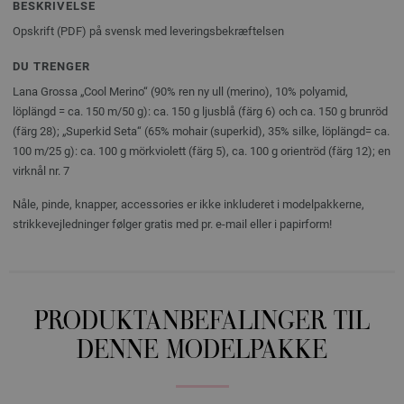
BESKRIVELSE
Opskrift (PDF) på svensk med leveringsbekræftelsen
DU TRENGER
Lana Grossa „Cool Merino“ (90% ren ny ull (merino), 10% polyamid,
löplängd = ca. 150 m/50 g): ca. 150 g ljusblå (färg 6) och ca. 150 g brunröd
(färg 28); „Superkid Seta“ (65% mohair (superkid), 35% silke, löplängd= ca.
100 m/25 g): ca. 100 g mörkviolett (färg 5), ca. 100 g orientröd (färg 12); en
virknål nr. 7
Nåle, pinde, knapper, accessories er ikke inkluderet i modelpakkerne,
strikkevejledninger følger gratis med pr. e-mail eller i papirform!
PRODUKTANBEFALINGER TIL
DENNE MODELPAKKE