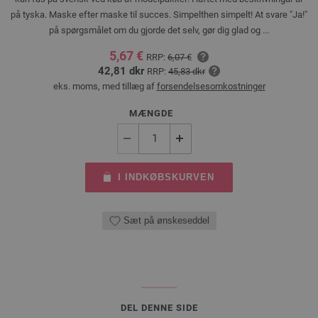
på tyska. Maske efter maske til succes. Simpelthen simpelt! At svare "Ja!"
på spørgsmålet om du gjorde det selv, gør dig glad og ...
5,67 €
RRP:
6,07 €
42,81 dkr
RRP:
45,83 dkr
eks. moms, med tillæg af
forsendelsesomkostninger
MÆNGDE
I INDKØBSKURVEN
Sæt på ønskeseddel
DEL DENNE SIDE