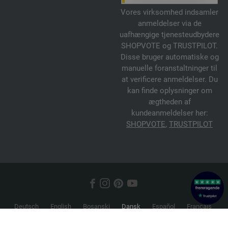
Vores virksomhed indsamler
anmeldelser via de
uafhængige tjenesteudbydere
SHOPVOTE og TRUSTPILOT.
Disse bruger automatiske og
manuelle foranstaltninger til
at verificere anmeldelser. Du
kan finde oplysninger om
ægtheden af
kundeanmeldelser her:
SHOPVOTE
,
TRUSTPILOT
Deutsch
English
Bosanski
Dansk
Español
Français
Hrvatski
Italiano
Nederlands
Norsk
Русский
Srpski