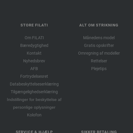
STORE FILATI
ALT OM STRIKNING
Om FILATI
Månedens model
Bæredygtighed
Gratis opskrifter
Kontakt
Omregning af modeller
Nyhedsbrev
Rettelser
AFB
Plejetips
Fortrydelsesret
Databeskyttelseserklæring
Tilgængelighedserklæring
Indstillinger for beskyttelse af
personlige oplysninger
Kolofon
SERVICE & HJÆLP
SIKKER BETALING