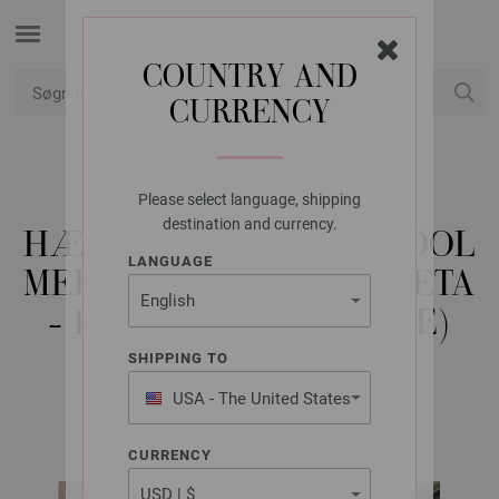
COUNTRY AND
CURRENCY
Min konto
Please select language, shipping
LANA GROSSA
destination and currency.
HÆKLET PULLOVER COOL
LANGUAGE
MERINO & SUPERKID SETA
- HÆKLEOPSKRIFT (SE)
SHIPPING TO
USA - The United States
EASY No. 2/24 | Model 1
of America
CURRENCY