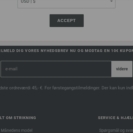
ACCEPT
FILATI ONLINE-SHOP
ILMELD DIG VORES NYHEDSBREV NU OG MODTAG EN 10€ KUPO
dste ordreværdi 45,- €. For førstegangstilmeldinger. Der kan kun in
LT OM STRIKNING
SERVICE & HJÆL
Månedens model
Spørgsmål og sva