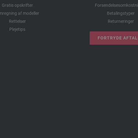
Gratis opskrifter
Forsendelsesomkostni
regning af modeller
Betalingstyper
Rettelser
Returneringer
Plejetips
FORTRYDE AFTA