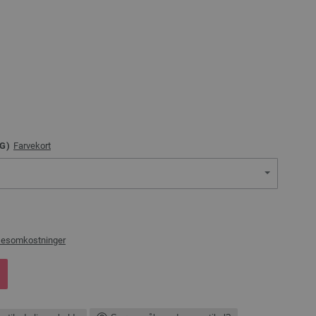
G)
Farvekort
sesomkostninger