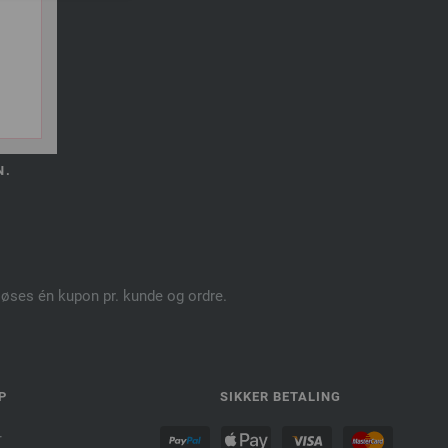
N.
dløses én kupon pr. kunde og ordre.
P
SIKKER BETALING
r