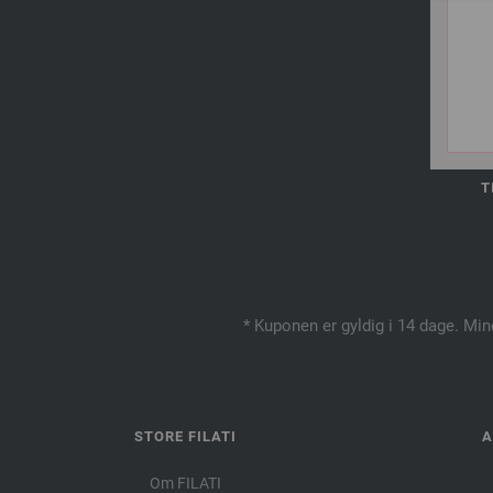
T
* Kuponen er gyldig i 14 dage. Min
STORE FILATI
A
Om FILATI