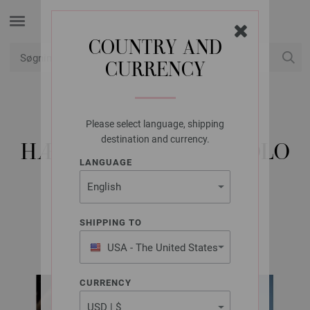
COUNTRY AND
CURRENCY
Min konto
Please select language, shipping
LANA GROSSA
destination and currency.
HÆKLETASKE GOMITOLO
LANGUAGE
INTENSO
SHIPPING TO
GOMITOLO No. 16 | Model 10
USA - The United States
of America
CURRENCY