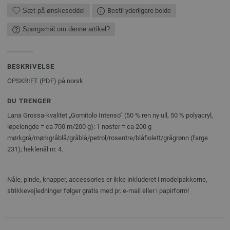
Sæt på ønskeseddel
Bestil yderligere bolde
Spørgsmål om denne artikel?
BESKRIVELSE
OPSKRIFT (PDF) på norsk
DU TRENGER
Lana Grossa-kvalitet „Gomitolo Intenso“ (50 % ren ny ull, 50 % polyacryl,
løpelengde = ca 700 m/200 g): 1 ­nøster = ca 200 g
mørkgrå/mørkgråblå/gråblå/petrol/rosentre/blåfiolett/grågrønn (farge
231); heklenål nr. 4.
Nåle, pinde, knapper, accessories er ikke inkluderet i modelpakkerne,
strikkevejledninger følger gratis med pr. e-mail eller i papirform!