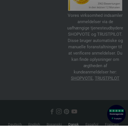
Vores virksomhed indsamler
anmeldelser via de
uafhængige tjenesteudbydere
SHOPVOTE og TRUSTPILOT.
Disse bruger automatiske og
manuelle foranstaltninger til
at verificere anmeldelser. Du
kan finde oplysninger om
ægtheden af
kundeanmeldelser her:
SHOPVOTE
,
TRUSTPILOT
Deutsch
English
Bosanski
Dansk
Español
Français