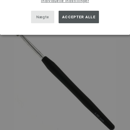
Individuelle indstillinger
Sæt på ønskeseddel
Nægte
ACCEPTER ALLE