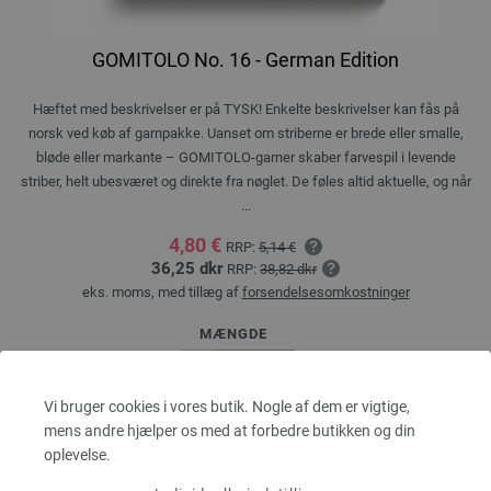
GOMITOLO No. 16 - German Edition
Hæftet med beskrivelser er på TYSK! Enkelte beskrivelser kan fås på
norsk ved køb af garnpakke. Uanset om striberne er brede eller smalle,
bløde eller markante – GOMITOLO-garner skaber farvespil i levende
striber, helt ubesværet og direkte fra nøglet. De føles altid aktuelle, og når
...
4,80 €
RRP:
5,14 €
36,25 dkr
RRP:
38,82 dkr
eks. moms, med tillæg af
forsendelsesomkostninger
MÆNGDE
Vi bruger cookies i vores butik. Nogle af dem er vigtige,
mens andre hjælper os med at forbedre butikken og din
I INDKØBSKURVEN
oplevelse.