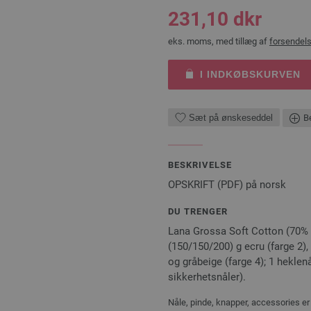
231,10 dkr
eks. moms, med tillæg af
forsendel
I INDKØBSKURVEN
Sæt på ønskeseddel
Be
BESKRIVELSE
OPSKRIFT (PDF) på norsk
DU TRENGER
Lana Grossa Soft Cotton (70% 
(150/150/200) g ecru (farge 2),
og gråbeige (farge 4); 1 hekle
sikkerhetsnåler).
Nåle, pinde, knapper, accessories er 