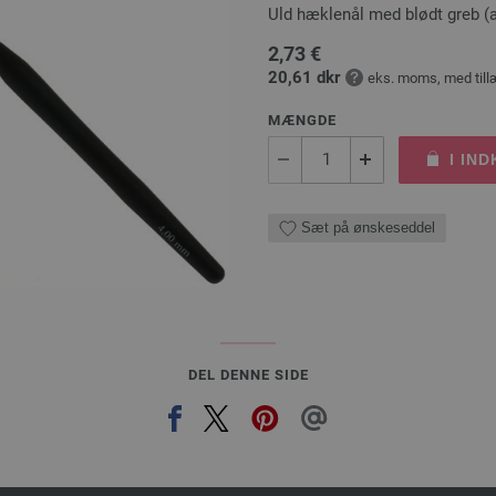
Uld hæklenål med blødt greb
2,73 €
20,61 dkr
eks. moms, med till
MÆNGDE
I IN
Sæt på ønskeseddel
DEL DENNE SIDE