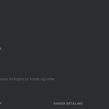
N.
dløses én kupon pr. kunde og ordre.
P
SIKKER BETALING