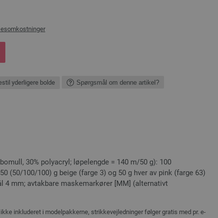
sesomkostninger
stil yderligere bolde
Spørgsmål om denne artikel?
bomull, 30% polyacryl; løpelengde = 140 m/50 g): 100
 50 (50/100/100) g beige (farge 3) og 50 g hver av pink (farge 63)
nål 4 mm; avtakbare maskemarkører [MM] (alternativt
ikke inkluderet i modelpakkerne, strikkevejledninger følger gratis med pr. e-