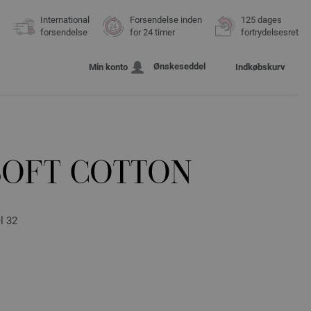
International
Forsendelse inden
125 dages
forsendelse
for 24 timer
fortrydelsesret
Ønskeseddel
Min konto
Indkøbskurv
SOFT COTTON
l 32