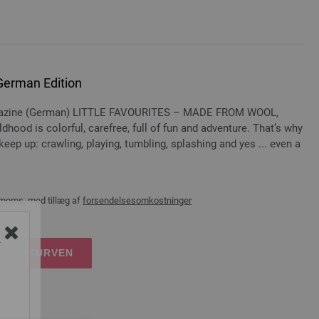
German Edition
 magazine (German) LITTLE FAVOURITES – MADE FROM WOOL,
d is colorful, carefree, full of fun and adventure. That’s why
eep up: crawling, playing, tumbling, splashing and yes ... even a
 moms, med tillæg af
forsendelsesomkostninger
Y
DKØBSKURVEN