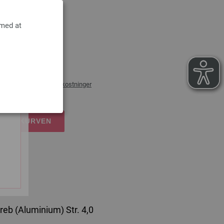
 med at
lig)
rossa
æg af
forsendelsesomkostninger
DKØBSKURVEN
eb (Aluminium) Str. 4,0