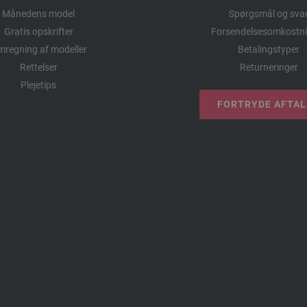
Månedens model
Spørgsmål og sva
Gratis opskrifter
Forsendelsesomkostni
regning af modeller
Betalingstyper
Rettelser
Returneringer
Plejetips
FORTRYDE AFTA