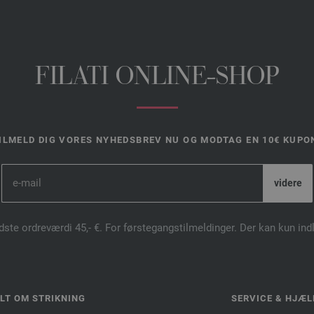
FILATI ONLINE-SHOP
ILMELD DIG VORES NYHEDSBREV NU OG MODTAG EN 10€ KUPO
dste ordreværdi 45,- €. For førstegangstilmeldinger. Der kan kun in
LT OM STRIKNING
SERVICE & HJÆL