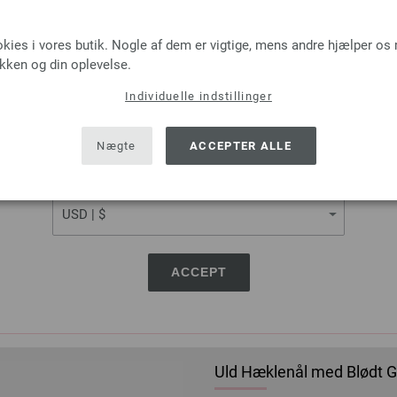
LANGUAGE
okies i vores butik. Nogle af dem er vigtige, mens andre hjælper os
Maskemarkører (genlukke
ikken og din oplevelse.
Individuelle indstillinger
30 Maskemarkører fra Lana G
SHIPPING TO
2,48 €
USA - The United States of America
Nægte
ACCEPTER ALLE
18,73 dkr
eks. moms, med till
MÆNGDE
CURRENCY
I IN
Sæt på ønskeseddel
ACCEPT
Uld Hæklenål med Blødt Gr