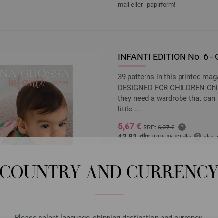
mail eller i papirform!
INFANTI EDITION No. 6 - 
39 patterns in this printed
DESIGNED FOR CHILDREN Childhoo
they need a wardrobe that can k
little ...
5,67 €
RRP:
6,07 €
42,81 dkr
RRP:
45,83 dkr
eks.
MÆNGDE
COUNTRY AND CURRENC
I IN
Sæt på ønskeseddel
Please select language, shipping destination and currency.