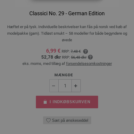
Classici No. 29 - German Edition
Hæftet er på tysk. Individuelle beskrivelser kan fås på norsk ved køb af
modelpakke (garn). Tidløst smukt – 58 modeller for både begyndere og
øvede
6,99 €
RRP:
7,48 €
52,78 dkr
RRP:
56,48 dkr
eks. moms, med tillæg af
forsendelsesomkostninger
MÆNGDE
I INDKØBSKURVEN
Sæt på ønskeseddel