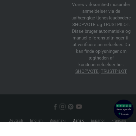
Vores virksomhed indsamler
anmeldelser via de
uafhængige tjenesteudbydere
SHOPVOTE og TRUSTPILOT.
Disse bruger automatiske og
manuelle foranstaltninger til
at verificere anmeldelser. Du
kan finde oplysninger om
ægtheden af
kundeanmeldelser her:
SHOPVOTE
,
TRUSTPILOT
Deutsch
English
Bosanski
Dansk
Español
Français
Hrvatski
Italiano
Nederlands
Norsk
Русский
Srpski