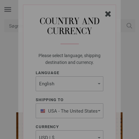
COUNTRY AND
CURRENCY
Min konto
Please select language, shipping
LANA GROSSA
destination and currency.
HUE AIRY
LANGUAGE
Classici No. 29 | Model 29
SHIPPING TO
USA - The United States
of America
CURRENCY