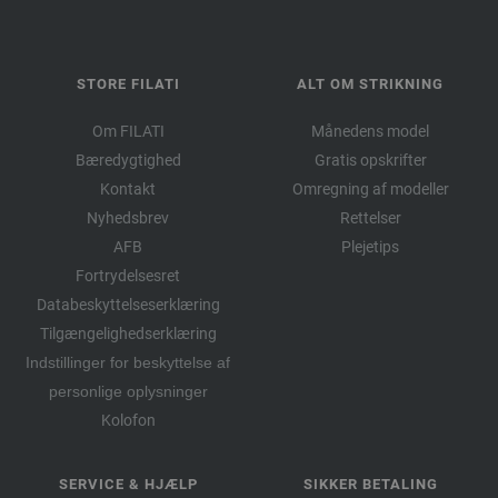
STORE FILATI
ALT OM STRIKNING
Om FILATI
Månedens model
Bæredygtighed
Gratis opskrifter
Kontakt
Omregning af modeller
Nyhedsbrev
Rettelser
AFB
Plejetips
Fortrydelsesret
Databeskyttelseserklæring
Tilgængelighedserklæring
Indstillinger for beskyttelse af
personlige oplysninger
Kolofon
SERVICE & HJÆLP
SIKKER BETALING