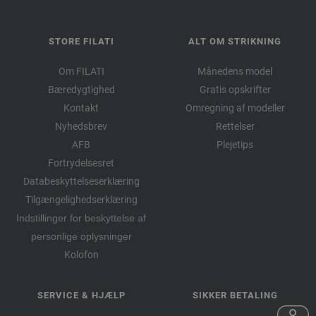
STORE FILATI
ALT OM STRIKNING
Om FILATI
Månedens model
Bæredygtighed
Gratis opskrifter
Kontakt
Omregning af modeller
Nyhedsbrev
Rettelser
AFB
Plejetips
Fortrydelsesret
Databeskyttelseserklæring
Tilgængelighedserklæring
Indstillinger for beskyttelse af
personlige oplysninger
Kolofon
SERVICE & HJÆLP
SIKKER BETALING