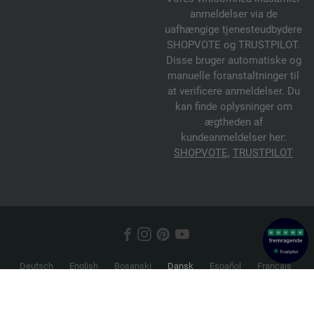
anmeldelser via de
uafhængige tjenesteudbydere
SHOPVOTE og TRUSTPILOT.
Disse bruger automatiske og
manuelle foranstaltninger til
at verificere anmeldelser. Du
kan finde oplysninger om
ægtheden af
kundeanmeldelser her:
SHOPVOTE
,
TRUSTPILOT
Deutsch
English
Bosanski
Dansk
Español
Français
Hrvatski
Italiano
Nederlands
Norsk
Русский
Srpski
Suomi
Svenska