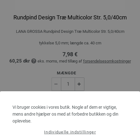
Rundpind Design Træ Multicolor Str. 5,0/40cm
LANA GROSSA Rundpind Design Træ Multicolor Str. 5,0/40cm
tykkelse 5,0 mm; længde ca. 40 cm
7,98 €
60,25 dkr
eks. moms, med tillæg af
forsendelsesomkostninger
MÆNGDE
I INDKØBSKURVEN
Vi bruger cookies i vores butik. Nogle af dem er vigtige,
mens andre hjælper os med at forbedre butikken og din
Sæt på ønskeseddel
oplevelse.
Individuelle indstillinger