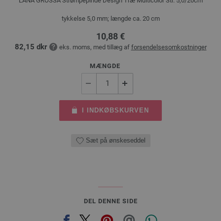
LANA GROSSA Strømpepinde Design Træ Multicolor Str. 5,0/20cm
tykkelse 5,0 mm; længde ca. 20 cm
10,88 €
82,15 dkr
eks. moms, med tillæg af
forsendelsesomkostninger
MÆNGDE
I INDKØBSKURVEN
Sæt på ønskeseddel
DEL DENNE SIDE