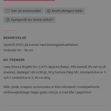
Sæt på ønskeseddel
Bestil yderligere bolde
Spørgsmål om denne artikel?
BESKRIVELSE
Opskrift (PDF) på svensk med leveringsbekræftelsen
Omkreds 54 – 56 cm
DU TRENGER
Lana Grossa Brigitte No. 2 (47% alpacka (baby), 45% bomull, 8% ren ny ull
(merino), löplängd 140 m/50 g), 50 g fuchsia (färg 38); strumpstickor nr. 5
och 1 rundsticka nr. 5, 40 cm lång.
Nåle, pinde, knapper, accessories er ikke inkluderet i modelpakkerne,
strikkevejledninger følger gratis med pr. e-mail eller i papirform!