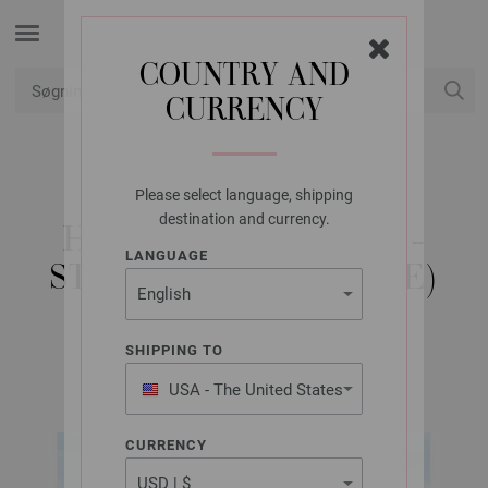
COUNTRY AND
CURRENCY
Min konto
Please select language, shipping
LANA GROSSA
destination and currency.
HUE BRIGITTE NO. 2 -
LANGUAGE
STRIKKEOPSKRIFT (SE)
SHIPPING TO
BRIGITTE FLYER 2022 | Model 1
USA - The United States
of America
CURRENCY