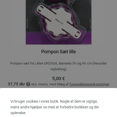
Pompon Sæt lille
Pompon sæt fra LANA GROSSA, diameter 3½ og 4½ cm (herunder
vejledning)
5,00 €
37,75 dkr
eks. moms, med tillæg af
forsendelsesomkostninger
MÆNGDE
Vi bruger cookies i vores butik. Nogle af dem er vigtige,
mens andre hjælper os med at forbedre butikken og din
oplevelse.