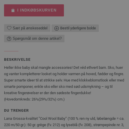
I INDKØBSKURVEN
Sæt på ønskeseddel
Bestil yderligere bolde
Spørgsmål om denne artikel?
BESKRIVELSE
Heller ikke baby skal mangle accessories! Det véd ethvert barn. Sko, huer
og vanter kompletterer looket og holder varmen på hoved, fødder og fingre.
Super smarte ideer til at strikke selv. Hue med klokkeblomstlook eller med
smarte pomponer, enkle sko eller sko med sød udsmykning – og til
kreative fingerøvelser er der den sødeste fingerdukke!
(Hovedomkreds: 26½(29½/32½) cm.)
DU TRENGER
Lana Grossa-kvalitet ”Cool Wool Baby” (100 % ren ny uld, løbelængde = ca.
220 m/50 gr.): 50 gr. grège (fv. 212) og lyseblå (fv. 208), strømpepinde nr. 3,