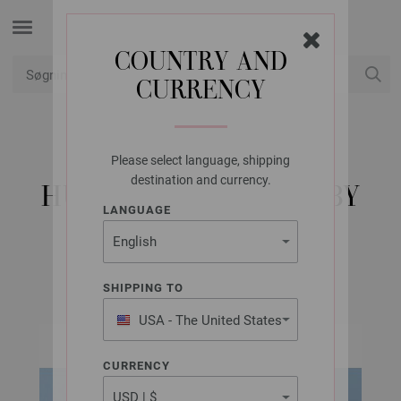
COUNTRY AND
CURRENCY
Min konto
Please select language, shipping
LANA GROSSA
destination and currency.
HUE COOL WOOL BABY
LANGUAGE
FILATI INFANTI Udgave 10 (DK) | Model 12
SHIPPING TO
USA - The United States
of America
CURRENCY