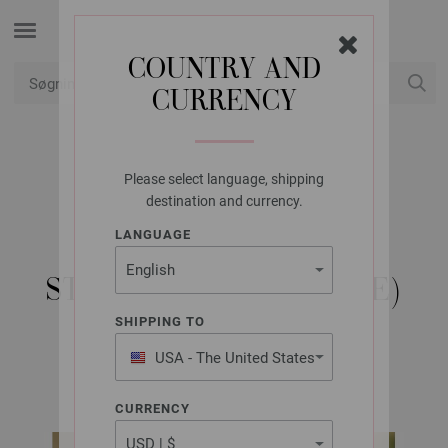
COUNTRY AND
CURRENCY
Min konto
Please select language, shipping
LANA GROSSA
destination and currency.
HUE LANDLUST
LANGUAGE
WINTERWOLLE -
STRIKKEOPSKRIFT (SE)
SHIPPING TO
USA - The United States
LANDLUST WINTERWOLLE Leporello | Model 6
of America
CURRENCY