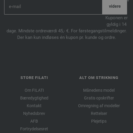
*
Kuponen er
gyldig i 14
dage. Mindste ordreværdi 45,- €. For førstegangstilmeldinger.
Der kan kun indløses én kupon pr. kunde og ordre.
STORE FILATI
ALT OM STRIKNING
Om FILATI
Månedens model
Bæredygtighed
Gratis opskrifter
Kontakt
Omregning af modeller
Nyhedsbrev
Rettelser
AFB
Plejetips
Fortrydelsesret