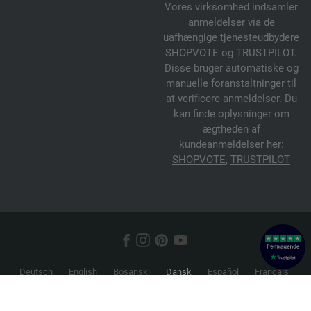
Vores virksomhed indsamler
anmeldelser via de
uafhængige tjenesteudbydere
SHOPVOTE og TRUSTPILOT.
Disse bruger automatiske og
manuelle foranstaltninger til
at verificere anmeldelser. Du
kan finde oplysninger om
ægtheden af
kundeanmeldelser her:
SHOPVOTE
,
TRUSTPILOT
Deutsch
English
Bosanski
Dansk
Español
Français
Hrvatski
Italiano
Nederlands
Norsk
Русский
Srpski
Suomi
Svenska