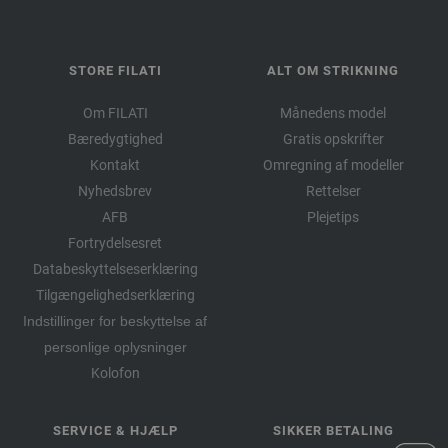
STORE FILATI
ALT OM STRIKNING
Om FILATI
Månedens model
Bæredygtighed
Gratis opskrifter
Kontakt
Omregning af modeller
Nyhedsbrev
Rettelser
AFB
Plejetips
Fortrydelsesret
Databeskyttelseserklæring
Tilgængelighedserklæring
Indstillinger for beskyttelse af
personlige oplysninger
Kolofon
SERVICE & HJÆLP
SIKKER BETALING