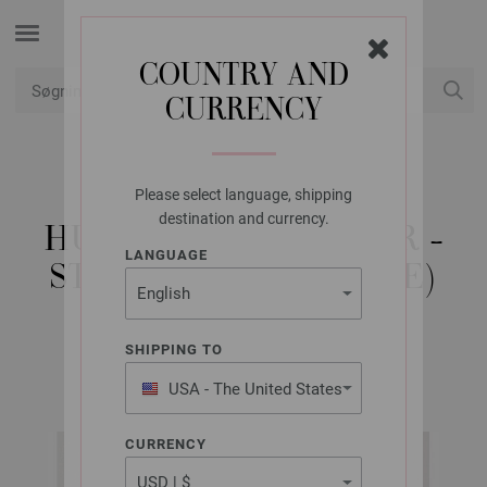
COUNTRY AND
CURRENCY
Min konto
Please select language, shipping
LANA GROSSA
destination and currency.
HUE MERINO TWISTER -
LANGUAGE
STRIKKEOPSKRIFT (SE)
SHIPPING TO
MERINO TWISTER Booklet | Model 2
USA - The United States
of America
CURRENCY