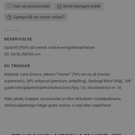
Sæt på ønskeseddel
Bestil yderligere bolde
Spørgsmål om denne artikel?
BESKRIVELSE
Opskrift (PDF) på svensk med leveringsbekræftelsen
Str. 54/56 (58/60) cm
DU TRENGER
Material: Lana Grossa „Merino Twister“ (70% ren ny ull (merino
superwash), 30% polyacryl (premium, antipilling), löplängd 80m/100g), 100
g jade/oliv/gråpetrol/petrol/turkos/rost (färg 12); strumpstickor nr. 10
Nåle, pinde, knapper, accessories er ikke inkluderet i modelpakkerne,
strikkevejledninger følger gratis med pr. e-mail eller i papirform!