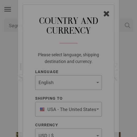
COUNTRY AND
CURRENCY
Min konto
Please select language, shipping
LANA GROSSA
destination and currency.
HULMØNSTER-BLUSE
LANGUAGE
SUMMER SOFTNESS &
GLAMOUR
SHIPPING TO
USA - The United States
Nera No. 2 | Model 13
of America
CURRENCY