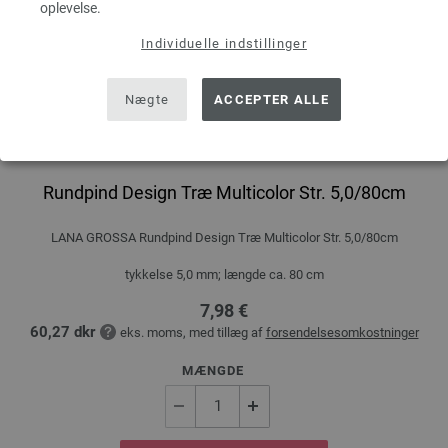
oplevelse.
Individuelle indstillinger
Nægte
ACCEPTER ALLE
Rundpind Design Træ Multicolor Str. 5,0/80cm
LANA GROSSA Rundpind Design Træ Multicolor Str. 5,0/80cm
tykkelse 5,0 mm; længde ca. 80 cm
7,98 €
60,27 dkr
eks. moms, med tillæg af
forsendelsesomkostninger
MÆNGDE