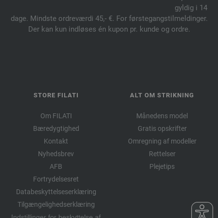
gyldig i 14
dage. Mindste ordreværdi 45,- €. For førstegangstilmeldinger.
Der kan kun indløses én kupon pr. kunde og ordre.
STORE FILATI
ALT OM STRIKNING
Om FILATI
Månedens model
Bæredygtighed
Gratis opskrifter
Kontakt
Omregning af modeller
Nyhedsbrev
Rettelser
AFB
Plejetips
Fortrydelsesret
Databeskyttelseserklæring
Tilgængelighedserklæring
Indstillinger for beskyttelse af