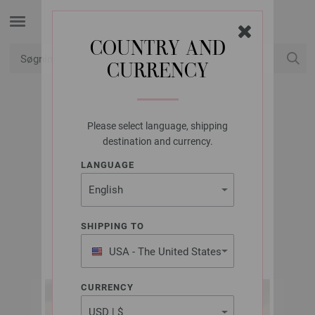
COUNTRY AND
CURRENCY
Min konto
Please select language, shipping
LANA GROSSA
destination and currency.
JAKKE ALTA MODA
LANGUAGE
ALPACA
SHIPPING TO
FILATI Kids & Teens Udgave 4 (DK) | Model 57
USA - The United States
of America
CURRENCY