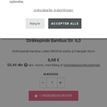
oplevelse.
Individuelle indstillinger
Nægte
ACCEPTER ALLE
Strikkepinde Bambus Str. 6,0
Strikkepinde bambus LANA GROSSA styrke 6,0 længde 33cm
6,68 €
50,44 dkr
eks. moms, med tillæg af
forsendelsesomkostninger
MÆNGDE
I INDKØBSKURVEN