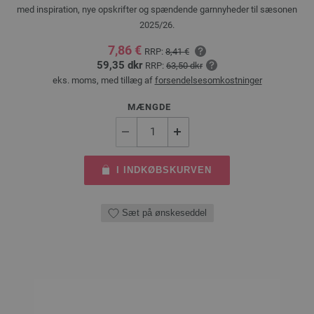
med inspiration, nye opskrifter og spændende garnnyheder til sæsonen
2025/26.
7,86 €
RRP:
8,41 €
59,35 dkr
RRP:
63,50 dkr
eks. moms, med tillæg af
forsendelsesomkostninger
MÆNGDE
I INDKØBSKURVEN
Sæt på ønskeseddel