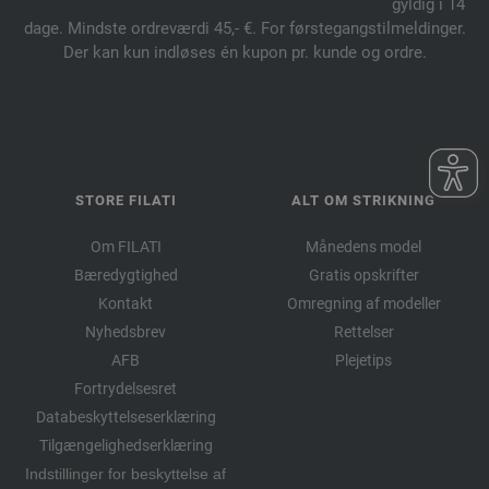
gyldig i 14
dage. Mindste ordreværdi 45,- €. For førstegangstilmeldinger.
Der kan kun indløses én kupon pr. kunde og ordre.
STORE FILATI
ALT OM STRIKNING
Om FILATI
Månedens model
Bæredygtighed
Gratis opskrifter
Kontakt
Omregning af modeller
Nyhedsbrev
Rettelser
AFB
Plejetips
Fortrydelsesret
Databeskyttelseserklæring
Tilgængelighedserklæring
Indstillinger for beskyttelse af