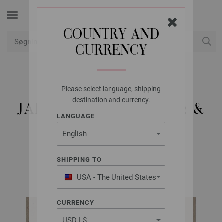
COUNTRY AND
CURRENCY
Min konto
Please select language, shipping
LANA GROSSA
destination and currency.
JAKKE BRIGITTE NO. 2 &
LANGUAGE
CASSATA
SHIPPING TO
FILATI No. 70 | Model 30
USA - The United States
of America
CURRENCY