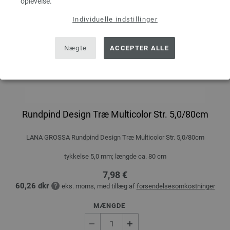
oplevelse.
Individuelle indstillinger
Nægte
ACCEPTER ALLE
Rundpind Design Træ Multicolor Str. 5,0/80cm
LANA GROSSA Rundpind Design Træ Multicolor Str. 5,0/80cm
tykkelse 5,0 mm; længde ca. 80 cm
7,98 €
60,26 dkr
eks. moms, med tillæg af
forsendelsesomkostninger
MÆNGDE