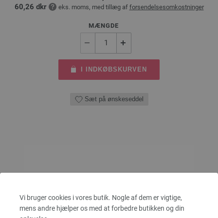
60,26 dkr
eks. moms, med tillæg af
forsendelsesomkostninger
MÆNGDE
I INDKØBSKURVEN
Sæt på ønskeseddel
Vi bruger cookies i vores butik. Nogle af dem er vigtige,
mens andre hjælper os med at forbedre butikken og din