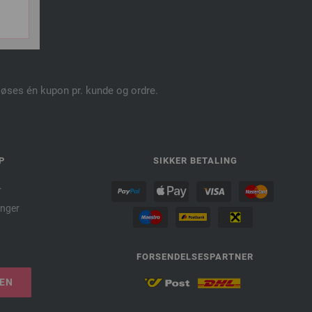
N.
dløses én kupon pr. kunde og ordre.
P
SIKKER BETALING
r
nger
FORSENDELSESPARTNER
LEN