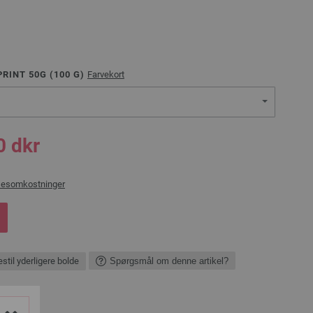
RINT 50G (
100
G)
Farvekort
0 dkr
sesomkostninger
stil yderligere bolde
Spørgsmål om denne artikel?