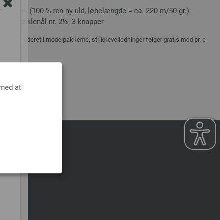
l Baby« (100 % ren ny uld, løbelængde = ca. 220 m/50 gr.):
Y
236), hæklenål nr. 2½, 3 knapper
ikke inkluderet i modelpakkerne, strikkevejledninger følger gratis med pr. e-
 med at