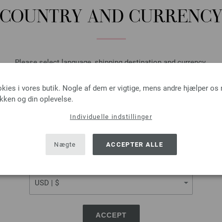
Lana Grossa-kvalitet »Cool Woo
COUNTRY AND CURRENC
100(150/150) gr. cyklamen (fv. 
Nåle, pinde, knapper, accessories er 
mail eller i papirform!
Please select language, shipping destination and currency.
DEL DENNE SIDE
LANGUAGE
okies i vores butik. Nogle af dem er vigtige, mens andre hjælper os
ikken og din oplevelse.
Individuelle indstillinger
SHIPPING TO
USA - The United States of America
Nægte
ACCEPTER ALLE
CURRENCY
FILATI ONLINE-SHOP
ACCEPT