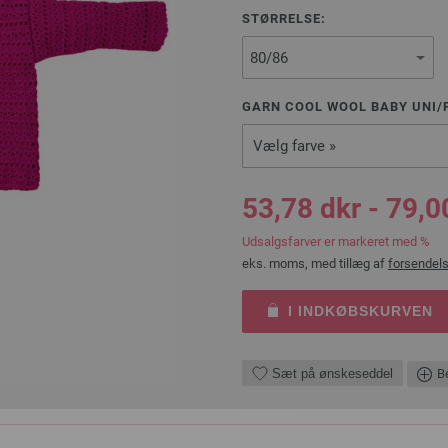
STØRRELSE:
GARN COOL WOOL BABY UNI/P
Vælg farve »
53,78 dkr - 79,0
Udsalgsfarver er markeret med %
eks. moms, med tillæg af
forsendel
I INDKØBSKURVEN
Sæt på ønskeseddel
Be
DU TRENGER