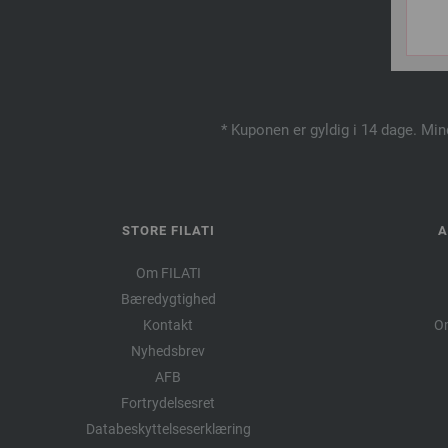
T
* Kuponen er gyldig i 14 dage. Min
STORE FILATI
A
Om FILATI
Bæredygtighed
Kontakt
Om
Nyhedsbrev
AFB
Fortrydelsesret
Databeskyttelseserklæring