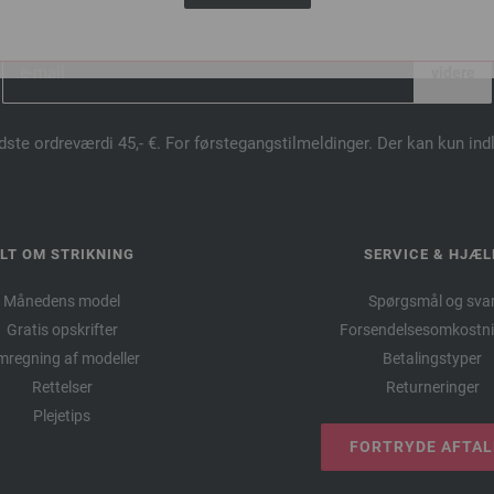
ILMELD DIG VORES NYHEDSBREV NU OG MODTAG EN 10€ KUPO
dste ordreværdi 45,- €. For førstegangstilmeldinger. Der kan kun in
LT OM STRIKNING
SERVICE & HJÆL
Månedens model
Spørgsmål og sva
Gratis opskrifter
Forsendelsesomkostni
regning af modeller
Betalingstyper
Rettelser
Returneringer
Plejetips
FORTRYDE AFTA