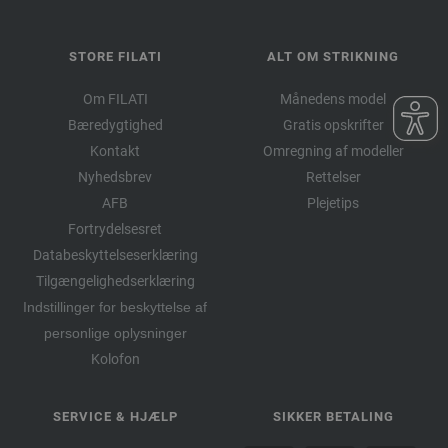
STORE FILATI
ALT OM STRIKNING
Om FILATI
Månedens model
Bæredygtighed
Gratis opskrifter
Kontakt
Omregning af modeller
Nyhedsbrev
Rettelser
AFB
Plejetips
Fortrydelsesret
Databeskyttelseserklæring
Tilgængelighedserklæring
Indstillinger for beskyttelse af
personlige oplysninger
Kolofon
SERVICE & HJÆLP
SIKKER BETALING