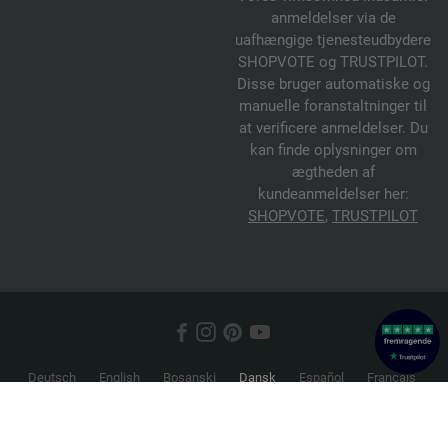
anmeldelser via de
uafhængige tjenesteudbydere
SHOPVOTE og TRUSTPILOT.
Disse bruger automatiske og
manuelle foranstaltninger til
at verificere anmeldelser. Du
kan finde oplysninger om
ægtheden af
kundeanmeldelser her:
SHOPVOTE
,
TRUSTPILOT
Deutsch
English
Bosanski
Dansk
Español
Français
Hrvatski
Italiano
Nederlands
Norsk
Русский
Srpski
Suomi
Svenska