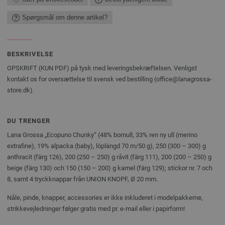
Spørgsmål om denne artikel?
BESKRIVELSE
OPSKRIFT (KUN PDF) på tysk med leveringsbekræftelsen. Venligst
kontakt os for oversættelse til svensk ved bestilling (office@lanagrossa-
store.dk).
DU TRENGER
Lana Grossa „Ecopuno Chunky“ (48% bomull, 33% ren ny ull (merino
extrafine), 19% alpacka (baby), löplängd 70 m/50 g), 250 (300 – 300) g
anthracit (färg 126), 200 (250 – 250) g råvit (färg 111), 200 (200 – 250) g
beige (färg 130) och 150 (150 – 200) g kamel (färg 129); stickor nr. 7 och
8, samt 4 tryckknappar från UNION KNOPF, Ø 20 mm.
Nåle, pinde, knapper, accessories er ikke inkluderet i modelpakkerne,
strikkevejledninger følger gratis med pr. e-mail eller i papirform!