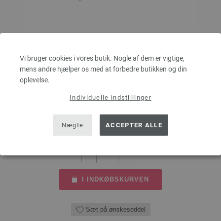
Rundpind Design Træ Multicolor Str. 7,0/80cm
Vi bruger cookies i vores butik. Nogle af dem er vigtige,
mens andre hjælper os med at forbedre butikken og din
LANA GROSSA Rundpind Design Træ Multicolor Str. 7,0/80cm
oplevelse.
tykkelse 7,0 mm; længde ca. 80 cm
Individuelle indstillinger
9,66 €
72,96 dkr
eks. moms, med tillæg af
forsendelsesomkostninger
Nægte
ACCEPTER ALLE
MÆNGDE
I INDKØBSKURVEN
Sæt på ønskeseddel