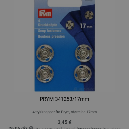
PRYM 341253/17mm
4 trykknapper fra Prym, størrelse 17mm
3,45 €
26,06 dkr
eks. moms, med tillæg af
forsendelsesomkostninger