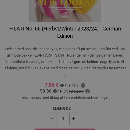
FILATI No. 66 (Herbst/Winter 2023/24) - German
Edition
Heftet med opskrifter er på tysk, men opskrift på svensk kan fås ved køb
af modelpakke! KLAR PARAT START Nu er de her - de nye garner. Deres
fantastiske farver og smukke effekter vil gøre de koldere dage lysere. Vi
afslører, hvad du kan skabe med disse garner. Vi har udarbejdet tre temaer
...
7,86 €
RRP:
8,41 €
59,36 dkr
RRP:
63,52 dkr
eks. moms, med tillæg af
forsendelsesomkostninger
MÆNGDE