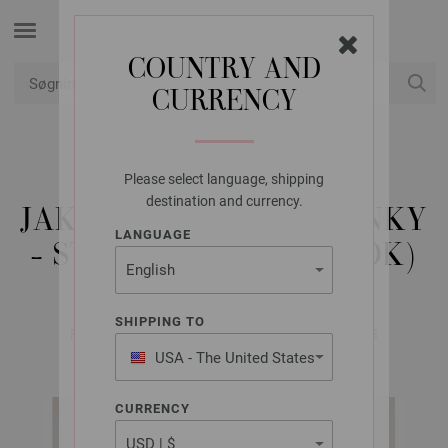
COUNTRY AND
CURRENCY
Min konto
Please select language, shipping
LANA GROSSA
destination and currency.
JAKKE ECOPUNO CHUNKY
LANGUAGE
- STRIKKEOPSKRIFT (DK)
SHIPPING TO
FILATI No. 66 (Herbst/Winter 2023/24) | Model 28
USA - The United States
of America
CURRENCY