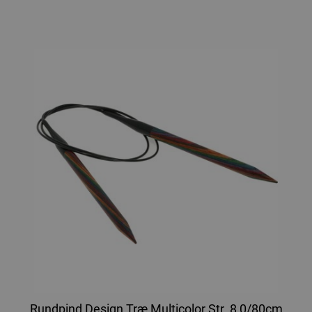
Rundpind Design Træ Multicolor Str. 8,0/80cm