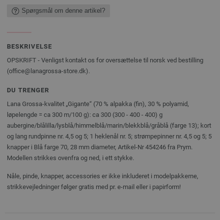
Spørgsmål om denne artikel?
BESKRIVELSE
OPSKRIFT - Venligst kontakt os for oversættelse til norsk ved bestilling
(office@lanagrossa-store.dk).
DU TRENGER
Lana Grossa-kvalitet „Gigante“ (70 % alpakka (fin), 30 % polyamid,
løpelengde = ca 300 m/100 g): ca 300 (300 - 400 - 400) g
aubergine/blålilla/lysblå/himmelblå/marin/blekkblå/gråblå (farge 13); kort
og lang rundpinne nr. 4,5 og 5; 1 heklenål nr. 5; strømpepinner nr. 4,5 og 5; 5
knapper i Blå farge 70, 28 mm diameter, Artikel-Nr 454246 fra Prym.
Modellen strikkes ovenfra og ned, i ett stykke.
Nåle, pinde, knapper, accessories er ikke inkluderet i modelpakkerne,
strikkevejledninger følger gratis med pr. e-mail eller i papirform!