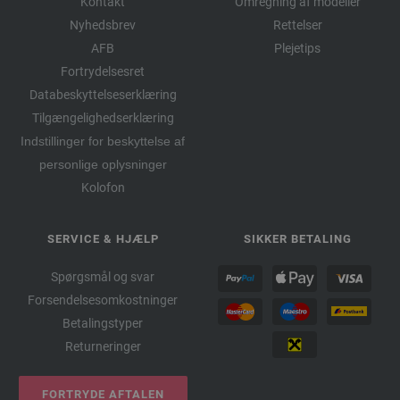
Kontakt
Omregning af modeller
Nyhedsbrev
Rettelser
AFB
Plejetips
Fortrydelsesret
Databeskyttelseserklæring
Tilgængelighedserklæring
Indstillinger for beskyttelse af
personlige oplysninger
Kolofon
SERVICE & HJÆLP
SIKKER BETALING
Spørgsmål og svar
Forsendelsesomkostninger
Betalingstyper
Returneringer
FORTRYDE AFTALEN