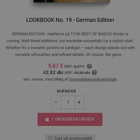
LOOKBOOK No. 19 - German Edition
GERMAN EDITION - Hæftet er på TYSK BEST OF BASICS Winter is
coming. Well-timed additions: our wardrobe-essentials for a stylish start.
Whether it’s a sweater, poncho or cardigan – each design stands out with
versatile silhouettes and refined details. Of course, the yarns ...
5,67 €
RRP:
6,07 €
42,82 dkr
RRP:
45,84 dkr
eks. moms, med tillæg af
forsendelsesomkostninger
MÆNGDE
I INDKØBSKURVEN
Sæt på ønskeseddel