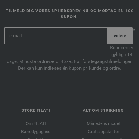
TILMELD DIG VORES NYHEDSBREV NU OG MODTAG EN 10€
KUPON.
*
Kuponen er
gyldig i 14
dage. Mindste ordreværdi 45,- €. For førstegangstilmeldinger.
Der kan kun indløses én kupon pr. kunde og ordre.
STORE FILATI
ALT OM STRIKNING
Om FILATI
Månedens model
Bæredygtighed
Gratis opskrifter