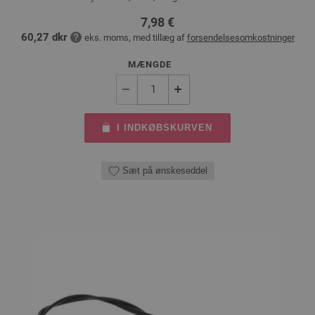
7,98 €
60,27 dkr
eks. moms, med tillæg af
forsendelsesomkostninger
MÆNGDE
I INDKØBSKURVEN
Sæt på ønskeseddel