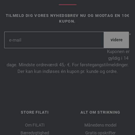
TILMELD DIG VORES NYHEDSBREV NU OG MODTAG EN 10€
KUPON.
*
Kuponen er
gyldig i 14
dage. Mindste ordreværdi 45,- €. For førstegangstilmeldinger.
Der kan kun indløses én kupon pr. kunde og ordre.
STORE FILATI
ALT OM STRIKNING
Om FILATI
Månedens model
Bæredygtighed
Gratis opskrifter