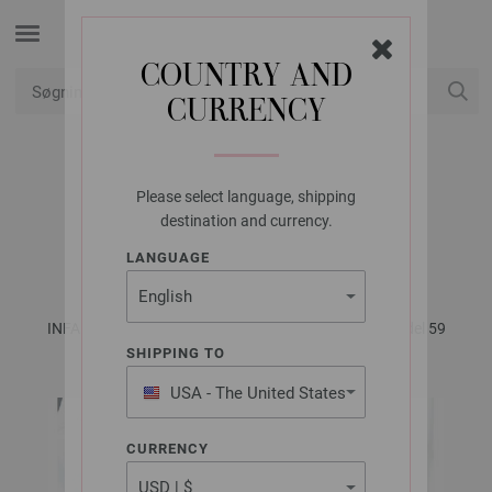
COUNTRY AND
CURRENCY
Min konto
Please select language, shipping
LANA GROSSA
destination and currency.
JAKKE JOLIE
LANGUAGE
INFANTI No. 18 - Magasin (DE) + Opskrifter (DK) | Model 59
SHIPPING TO
USA - The United States
of America
CURRENCY