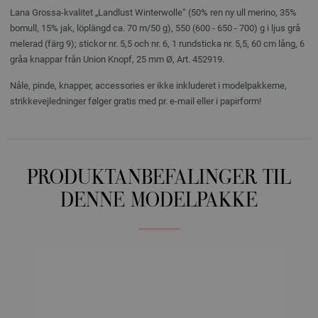
Lana Grossa-kvalitet „Landlust Winterwolle“ (50% ren ny ull merino, 35%
bomull, 15% jak, löplängd ca. 70 m/50 g), 550 (600 - 650 - 700) g i ljus grå
melerad (färg 9); stickor nr. 5,5 och nr. 6, 1 rundsticka nr. 5,5, 60 cm lång, 6
gråa knappar från Union Knopf, 25 mm Ø, Art. 452919.
Nåle, pinde, knapper, accessories er ikke inkluderet i modelpakkerne,
strikkevejledninger følger gratis med pr. e-mail eller i papirform!
PRODUKTANBEFALINGER TIL
DENNE MODELPAKKE