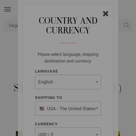
COUNTRY AND
CURRENCY
Min konto
Please select language, shipping
LANA GROSSA
destination and currency.
JAKKE LANDLUST
LANGUAGE
WINTERWOLLE -
STRIKKEOPSKRIFT (SE)
SHIPPING TO
USA - The United States
LANDLUST No. 5/2021 | Model 2
of America
CURRENCY