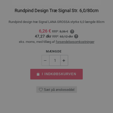
Rundpind Design Træ Signal Str. 6,0/80cm
Rundpind design træ Signal LANA GROSSA styrke 6,0 længde 80cm
6,26 €
RRP:
8,36 €
47,27 dkr
RRP:
63,12 dkr
eks. moms, med tillæg af
forsendelsesomkostninger
MÆNGDE
I INDKØBSKURVEN
Sæt på ønskeseddel