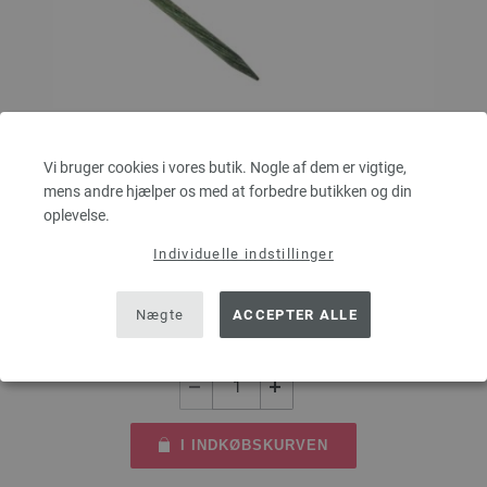
Vi bruger cookies i vores butik. Nogle af dem er vigtige,
Rundpind Design Træ Signal Str. 5,5/80cm
mens andre hjælper os med at forbedre butikken og din
oplevelse.
Rundpind design træ Signal LANA GROSSA styrke 5,5 længde 80cm
Individuelle indstillinger
6,26 €
RRP:
8,36 €
47,27 dkr
RRP:
63,12 dkr
eks. moms, med tillæg af
forsendelsesomkostninger
Nægte
ACCEPTER ALLE
MÆNGDE
I INDKØBSKURVEN