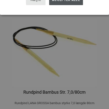
Rundpind Bambus Str. 7,0/80cm
Rundpind LANA GROSSA bambus styrke 7,0 længde 80cm