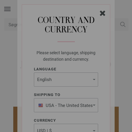
COUNTRY AND
CURRENCY
Min konto
Please select language, shipping
LANA GROSSA
destination and currency.
JAKKE SUPERBINGO
LANGUAGE
FILATI CLASSICI Udgave 10 (DK) | Model 12
SHIPPING TO
USA - The United States
of America
CURRENCY