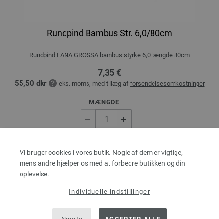
Rundpind Bambus Str. 6,0/80cm
Rundpind LANA GROSSA bambus styrke 6,0 længde 80cm
7,35 €
55,50 dkr
eks. moms, med tillæg af
forsendelsesomkostninger
MÆNGDE
I INDKØBSKURVEN
Vi bruger cookies i vores butik. Nogle af dem er vigtige,
mens andre hjælper os med at forbedre butikken og din
oplevelse.
Sæt på ønskeseddel
Individuelle indstillinger
Nægte
ACCEPTER ALLE