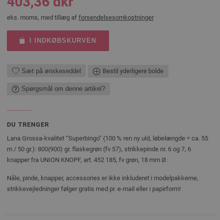
403,36 dkr
eks. moms, med tillæg af
forsendelsesomkostninger
I INDKØBSKURVEN
Sæt på ønskeseddel
Bestil yderligere bolde
Spørgsmål om denne artikel?
DU TRENGER
Lana Grossa-kvalitet “Superbingo” (100 % ren ny uld, løbelængde = ca. 55
m / 50 gr.): 800(900) gr. flaskegrøn (fv 57), strikkepinde nr. 6 og 7, 6
knapper fra UNION KNOPF, art. 452 185, fv grøn, 18 mm Ø.
Nåle, pinde, knapper, accessories er ikke inkluderet i modelpakkerne,
strikkevejledninger følger gratis med pr. e-mail eller i papirform!