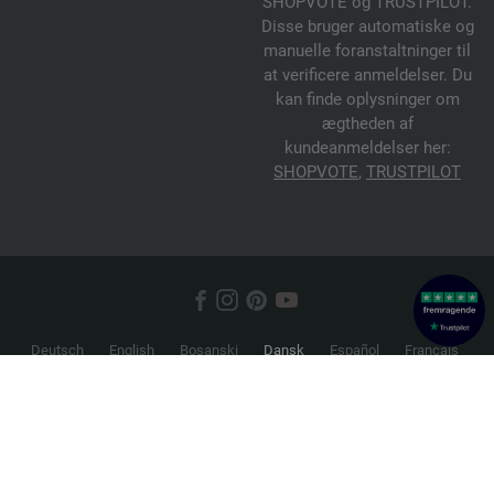
SHOPVOTE og TRUSTPILOT.
Disse bruger automatiske og
manuelle foranstaltninger til
at verificere anmeldelser. Du
kan finde oplysninger om
ægtheden af
kundeanmeldelser her:
SHOPVOTE
,
TRUSTPILOT
Deutsch
English
Bosanski
Dansk
Español
Français
Hrvatski
Italiano
Nederlands
Norsk
Русский
Srpski
Suomi
Svenska
© 2026 FILATI eCommerce GmbH