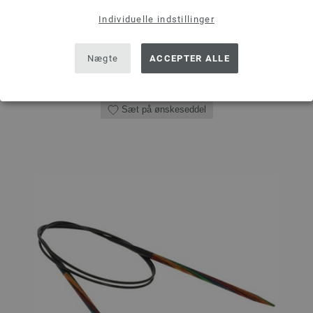
MÆNGDE
Individuelle indstillinger
Nægte
ACCEPTER ALLE
I INDKØBSKURVEN
Sæt på ønskeseddel