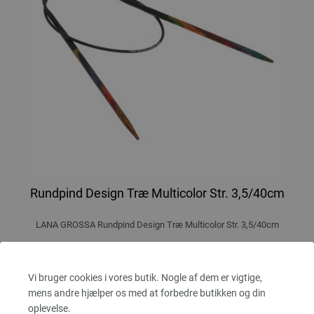
Rundpind Design Træ Multicolor Str. 3,5/40cm
LANA GROSSA Rundpind Design Træ Multicolor Str. 3,5/40cm
tykkelse 3,5 mm; længde ca. 40 cm
7,14 €
Vi bruger cookies i vores butik. Nogle af dem er vigtige,
53,91 dkr
eks. moms, med tillæg af
forsendelsesomkostninger
mens andre hjælper os med at forbedre butikken og din
oplevelse.