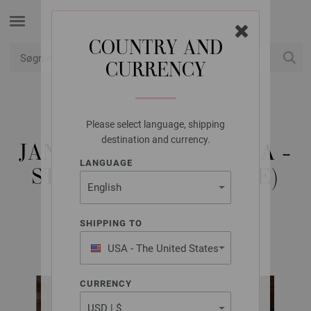
COUNTRY AND
CURRENCY
Min konto
Please select language, shipping
LANA GROSSA
destination and currency.
JANKER (MAND) ALPINA -
LANGUAGE
STRIKKEOPSKRIFT (SE)
SHIPPING TO
TRACHTEN No. 08 | Model 18
USA - The United States
of America
CURRENCY