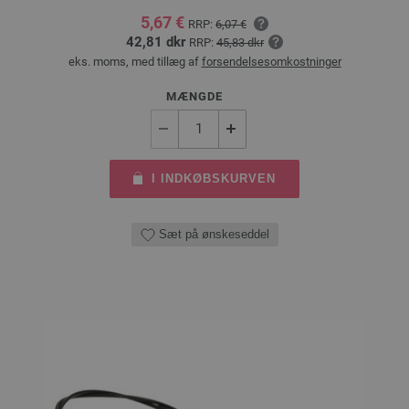
5,67 €
RRP:
6,07 €
42,81 dkr
RRP:
45,83 dkr
eks. moms, med tillæg af
forsendelsesomkostninger
MÆNGDE
I INDKØBSKURVEN
Sæt på ønskeseddel