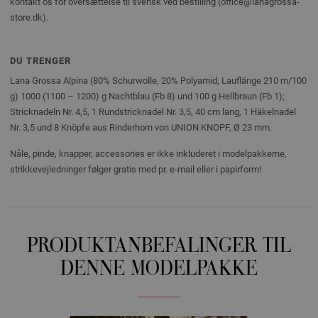
kontakt os for oversættelse til svensk ved bestilling (office@lanagrossa-
store.dk).
DU TRENGER
Lana Grossa Alpina (80% Schurwolle, 20% Polyamid, Lauflänge 210 m/100
g) 1000 (1100 – 1200) g Nachtblau (Fb 8) und 100 g Hellbraun (Fb 1);
Stricknadeln Nr. 4,5, 1 Rundstricknadel Nr. 3,5, 40 cm lang, 1 Häkelnadel
Nr. 3,5 und 8 Knöpfe aus Rinderhorn von UNION KNOPF, Ø 23 mm.
Nåle, pinde, knapper, accessories er ikke inkluderet i modelpakkerne,
strikkevejledninger følger gratis med pr. e-mail eller i papirform!
PRODUKTANBEFALINGER TIL
DENNE MODELPAKKE