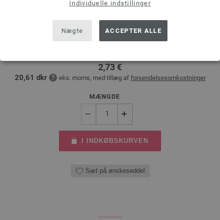
Individuelle indstillinger
Uld Hæklenål med Blødt Greb (Aluminium) Str. 3,0
Nægte
ACCEPTER ALLE
Uld hæklenål med blødt greb (aluminium) LANA GROSSA styrke 3,0 mm,
længde 15cm
2,73 €
20,61 dkr
eks. moms, med tillæg af
forsendelsesomkostninger
MÆNGDE
I INDKØBSKURVEN
Sæt på ønskeseddel