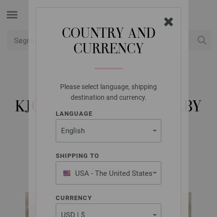
COUNTRY AND
CURRENCY
Min konto
Please select language, shipping
LANA GROSSA
destination and currency.
KJOLE COOL WOOL BABY
LANGUAGE
PRINT PUNTO
SHIPPING TO
INFANTI No. 22 | Model 5
USA - The United States
of America
CURRENCY