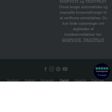
SHOPVOTE og TRUSTPILOT.
Disse bruger automatiske og
manuelle foranstaltninger til
at verificere anmeldelser. Du
kan finde oplysninger om
ægtheden af
kundeanmeldelser her:
SHOPVOTE
,
TRUSTPILOT
Deutsch
English
Bosanski
Dansk
Español
Français
Hrvatski
Italiano
Nederlands
Norsk
Русский
Srpski
Suomi
Svenska
© 2026 FILATI eCommerce GmbH