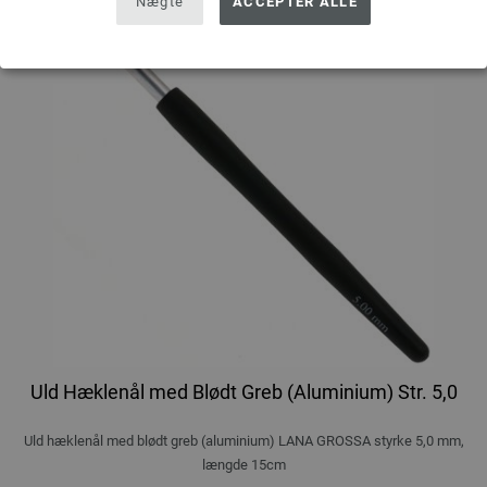
Nægte
ACCEPTER ALLE
Uld Hæklenål med Blødt Greb (Aluminium) Str. 5,0
Uld hæklenål med blødt greb (aluminium) LANA GROSSA styrke 5,0 mm,
længde 15cm