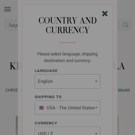
COUNTRY AND
CURRENCY
Min konto
Please select language, shipping
FILATI STUDIO
destination and currency.
KRANS MERINO MISCELA
LANGUAGE
CHRISTMAS Special - Magasin (DE) + Strikkeopskrifter (DK) | Model
11
SHIPPING TO
USA - The United States
of America
CURRENCY