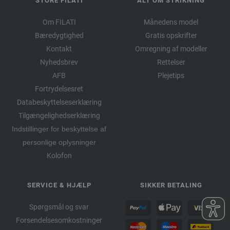
STORE FILATI
ALT OM STRIKNING
Om FILATI
Månedens model
Bæredygtighed
Gratis opskrifter
Kontakt
Omregning af modeller
Nyhedsbrev
Rettelser
AFB
Plejetips
Fortrydelsesret
Databeskyttelseserklæring
Tilgængelighedserklæring
Indstillinger for beskyttelse af
personlige oplysninger
Kolofon
SERVICE & HJÆLP
SIKKER BETALING
Spørgsmål og svar
Forsendelsesomkostninger