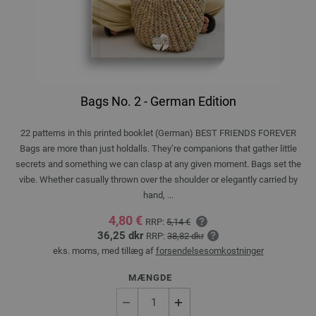
Bags No. 2 - German Edition
22 patterns in this printed booklet (German) BEST FRIENDS FOREVER
Bags are more than just holdalls. They’re companions that gather little
secrets and something we can clasp at any given moment. Bags set the
vibe. Whether casually thrown over the shoulder or elegantly carried by
hand, ...
4,80 €
RRP:
5,14 €
36,25 dkr
RRP:
38,82 dkr
eks. moms, med tillæg af
forsendelsesomkostninger
MÆNGDE