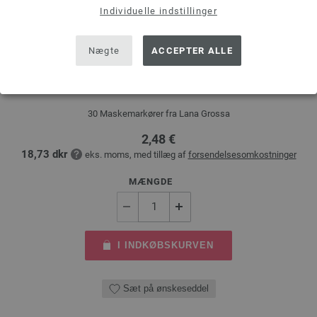
Individuelle indstillinger
Nægte
ACCEPTER ALLE
Maskemarkører (genlukkelig)
30 Maskemarkører fra Lana Grossa
2,48 €
18,73 dkr
eks. moms, med tillæg af
forsendelsesomkostninger
MÆNGDE
I INDKØBSKURVEN
Sæt på ønskeseddel