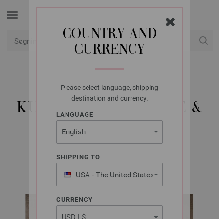
COUNTRY AND
CURRENCY
Min konto
Please select language, shipping
LANA GROSSA
destination and currency.
KURVTASKE THE TUBE &
LANGUAGE
COSMO
SHIPPING TO
Bags No. 2 | Model 5
USA - The United States
of America
CURRENCY