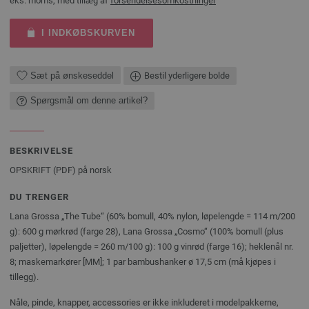
eks. moms, med tillæg af
forsendelsesomkostninger
I INDKØBSKURVEN
Sæt på ønskeseddel
Bestil yderligere bolde
Spørgsmål om denne artikel?
BESKRIVELSE
OPSKRIFT (PDF) på norsk
DU TRENGER
Lana Grossa „The Tube“ (60% bomull, 40% nylon, løpelengde = 114 m/200
g): 600 g mørkrød (farge 28), Lana Grossa „Cosmo“ (100% bomull (plus
paljetter), løpelengde = 260 m/100 g): 100 g vinrød (farge 16); heklenål nr.
8; maskemarkører [MM]; 1 par bambushanker ø 17,5 cm (må kjøpes i
tillegg).
Nåle, pinde, knapper, accessories er ikke inkluderet i modelpakkerne,