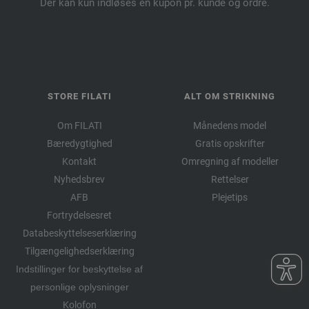
Der kan kun indløses én kupon pr. kunde og ordre.
STORE FILATI
ALT OM STRIKNING
Om FILATI
Månedens model
Bæredygtighed
Gratis opskrifter
Kontakt
Omregning af modeller
Nyhedsbrev
Rettelser
AFB
Plejetips
Fortrydelsesret
Databeskyttelseserklæring
Tilgængelighedserklæring
Indstillinger for beskyttelse af
personlige oplysninger
Kolofon