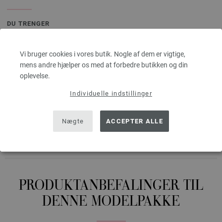
DU TRENGER
Lana Grossa-kvalitet ”Cotone” (100 % bomuld (kæmmet, gasset, merc.),
lø- belængde = ca. 125 m / 50 gr): ca. 100 gr nellike (fv 2) og 50 gr
Vi bruger cookies i vores butik. Nogle af dem er vigtige,
smørblomtgul (fv 129), lys petrol (fv 43), lysegrøn (fv 36), lilla (fv 124), brun
mens andre hjælper os med at forbedre butikken og din
(fv 37), påskegul (fv 94), sort (fv 21), ildrød (fv 120) og Lana Grossa-
oplevelse.
kvalitet ”Elastico” (96 % bomuld, 4 % polyester (elité), løbelængde = ca. 160
m / 50 gr): ca. 50 gr hummer (fv 186), orientrød (fv 168), ecru (fv 36) og
Individuelle indstillinger
lysegrøn (fv 159), hæklenål nr. 4.
Nåle, pinde, knapper, accessories er ikke inkluderet i modelpakkerne,
Nægte
ACCEPTER ALLE
strikkevejledninger følger gratis med pr. e-mail eller i papirform!
PRODUKTANBEFALINGER TIL
DENNE MODELPAKKE