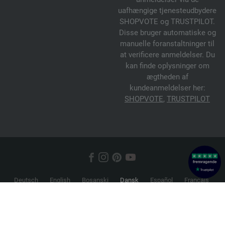
uafhængige tjenesteudbydere
SHOPVOTE og TRUSTPILOT.
Disse bruger automatiske og
manuelle foranstaltninger til
at verificere anmeldelser. Du
kan finde oplysninger om
ægtheden af
kundeanmeldelser her:
SHOPVOTE
,
TRUSTPILOT
Deutsch
English
Bosanski
Dansk
Español
Français
Hrvatski
Italiano
Nederlands
Norsk
Русский
Srpski
Suomi
Svenska