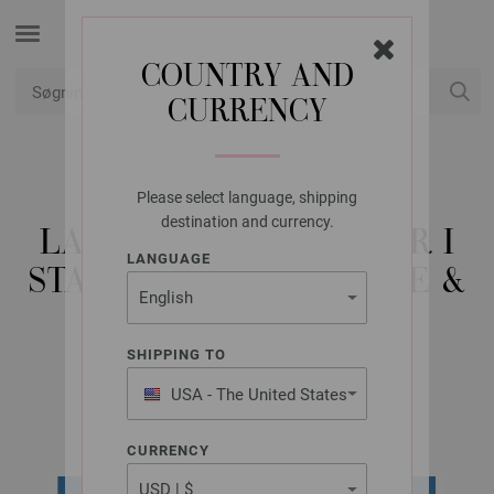
COUNTRY AND
CURRENCY
Min konto
Please select language, shipping
LANA GROSSA
destination and currency.
LANGÆRMET SWEATER I
LANGUAGE
STANGMASKER COTONE &
ELASTICO
SHIPPING TO
USA - The United States
FILATI Häkeln No. 6 | Model 22
of America
CURRENCY