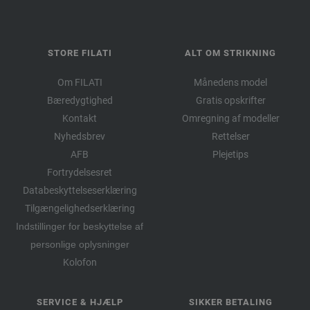
STORE FILATI
ALT OM STRIKNING
Om FILATI
Månedens model
Bæredygtighed
Gratis opskrifter
Kontakt
Omregning af modeller
Nyhedsbrev
Rettelser
AFB
Plejetips
Fortrydelsesret
Databeskyttelseserklæring
Tilgængelighedserklæring
Indstillinger for beskyttelse af
personlige oplysninger
Kolofon
SERVICE & HJÆLP
SIKKER BETALING