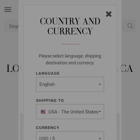
COUNTRY AND
CURRENCY
Min konto
Please select language, shipping
LANA GROSSA
destination and currency.
LOOP ALTA MODA ALPACA
LANGUAGE
FILATI Kids & Teens Udgave 4 (DK) | Model 22
SHIPPING TO
USA - The United States
of America
CURRENCY