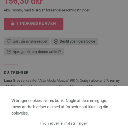
156,30 dkr
eks. moms, med tillæg af
forsendelsesomkostninger
I INDKØBSKURVEN
Sæt på ønskeseddel
Bestil yderligere bolde
Spørgsmål om denne artikel?
DU TRENGER
Lana Grossa-kvalitet ”Alta Moda Alpaca” (90 % (baby) alpaka, 5 % ren ny
uld, 5 % polyamid, løbelængde = 140 m / 50 gr.): ca. 150 gr. grège (fv. 21),
rundpind nr. 4, 80 cm, hæklenål nr. 4½.
Vi bruger cookies i vores butik. Nogle af dem er vigtige,
Nåle, pinde, knapper, accessories er ikke inkluderet i modelpakkerne,
mens andre hjælper os med at forbedre butikken og din
strikkevejledninger følger gratis med pr. e-mail eller i papirform!
oplevelse.
DEL DENNE SIDE
Individuelle indstillinger