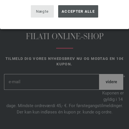
Nægte
ACCEPTER ALLE
FILATI ONLINE-SHOP
TILMELD DIG VORES NYHEDSBREV NU OG MODTAG EN 10€
KUPON.
*
Kuponen er
gyldig i 14
dage. Mindste ordreværdi 45,- €. For førstegangstilmeldinger.
Der kan kun indløses én kupon pr. kunde og ordre.