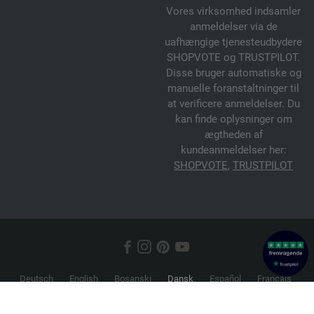
Vores virksomhed indsamler
anmeldelser via de
uafhængige tjenesteudbydere
SHOPVOTE og TRUSTPILOT.
Disse bruger automatiske og
manuelle foranstaltninger til
at verificere anmeldelser. Du
kan finde oplysninger om
ægtheden af
kundeanmeldelser her:
SHOPVOTE
,
TRUSTPILOT
Deutsch
English
Bosanski
Dansk
Español
Français
Hrvatski
Italiano
Nederlands
Norsk
Русский
Srpski